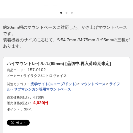
約20mm幅のマウントベースに対応した、かさ上げマウントベース
です。
装着機器のサイズに応じて、S:54.7mm /M:75mm /L:95mmの三種が
あります。
ハイマウントレイル /L(95mm) [品切中.再入荷時期未定]
157-0102
商品コード：
ライラクス/ニトロヴォイス
メーカー：
光学サイト(スコープ/ドット)
>
マウントベース
>
ライフ
関連カテゴリ：
ル・サブマシンガン等用マウントベース
通常価格(税込)：
4,730円
4,020円
販売価格(税込)：
ポイント： 36 Pt