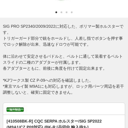
SIG PRO SP2340/2009/2022に対応した、ポリマー製ホルスターで
す。
トリガーガード部分で銃をホールドし、人差し指でボタンを押す事
でロック解除が出来、迅速なドロウが可能です。
体に沿わせて安定させるパドルと、ベルトに通して装着するベルト
スライドの二種のアダプターが付属します。
各アダプターともに、前後に角度を付けて固定出来ます。
*KJワークス製 CZ P-09への対応を確認しました。
*東京マルイ製 M9A1にも対応しますが、ロック用パーツ周辺を若干
調整しないと、確実に固定できません。
[410508BK-R] CQC SERPA ホルスター/SIG SP2022
(M9A1/CZ P09対応) /BK-R [品切中.輸入待ち]