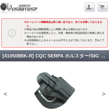
ホームページ掲載商品は取り扱い品であり、全てを在庫しておりませ
ん。
商品の色は閲覧環境により実際と異なる場合があります。
メーカーの仕様変更により、外観・構造等が商品説明及び画像と異なる
場合があります。
お客様都合によるキャンセルは不可とさせて頂いております。予めご了
承下さい。
[410508BK-R] CQC SERPA ホルスター/SIG SP2022 (M9A1/CZ P09対応) /BK-R [品切中.輸入待ち]
<
>