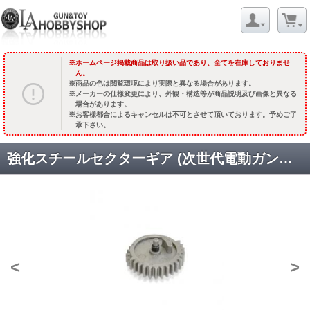
ホームページ掲載商品は取り扱い品であり、全てを在庫しておりませ
ん。
商品の色は閲覧環境により実際と異なる場合があります。
メーカーの仕様変更により、外観・構造等が商品説明及び画像と異なる
場合があります。
お客様都合によるキャンセルは不可とさせて頂いております。予めご了
承下さい。
強化スチールセクターギア (次世代電動ガン用) [SH-CL-M4NG-02] [取寄]
<
>