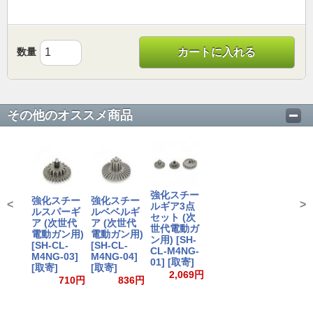
数量
カートに入れる
その他のオススメ商品
強化スチー
強化スチー
強化スチー
<
>
ルギア3点
ルスパーギ
ルベベルギ
セット (次
ア (次世代
ア (次世代
世代電動ガ
電動ガン用)
電動ガン用)
ン用) [SH-
[SH-CL-
[SH-CL-
CL-M4NG-
M4NG-03]
M4NG-04]
01] [取寄]
[取寄]
[取寄]
2,069円
710円
836円