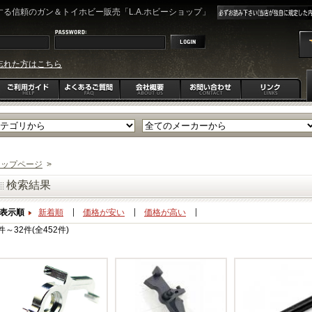
る信頼のガン＆トイホビー販売「L.A.ホビーショップ」
忘れた方はこちら
トップページ
>
検索結果
表示順
新着順
価格が安い
価格が高い
件～32件(全452件)