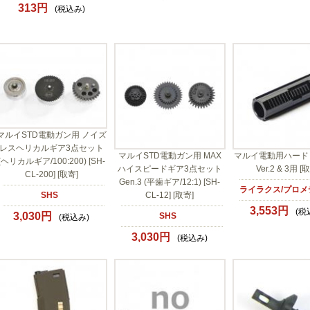
313円
(税込み)
マルイSTD電動ガン用 ノイズ
レスヘリカルギア3点セット
マルイSTD電動ガン用 MAX
マルイ電動用ハード
(ヘリカルギア/100:200) [SH-
ハイスピードギア3点セット
Ver.2 & 3用 [
CL-200] [取寄]
Gen.3 (平歯ギア/12:1) [SH-
ライラクス/プロメ
SHS
CL-12] [取寄]
3,553円
(税
3,030円
SHS
(税込み)
3,030円
(税込み)