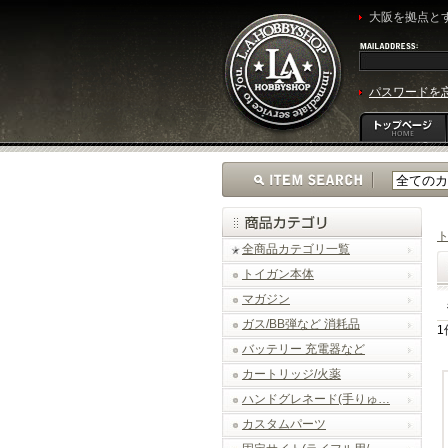
大阪を拠点とす
パスワードを
全商品カテゴリ一覧
トイガン本体
マガジン
ガス/BB弾など 消耗品
1
バッテリー 充電器など
カートリッジ/火薬
ハンドグレネード(手りゅ…
カスタムパーツ