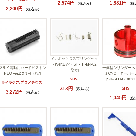
2,574円
1,881円
(税込み)
(税
2,200円
(税込み)
メカボックススプリングセッ
ト(Ver.2/M4) [SH-TH-M4-02]
マルイ電動用ハードピストン
一体型シリンダーヘ
[取寄]
NEO Ver.2 & 3用 [取寄]
ミCNC・テーパーS (
SHS
[SH-SLH-GT0032
ライラクス/プロメテウス
313円
SHS
(税込み)
3,272円
(税込み)
1,045円
(税