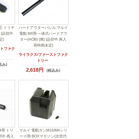
対応 トリチ
ハードアウターバレル:マルイ
[品切中.
電動 M4用 一体式ハードアウ
定]
ター(HOB) (廃) [品切中.再入
荷時期未定]
ストファク
ライラクス/ファーストファク
トリー
込み)
2,618円
(税込み)
M4用 トリ
マルイ 電動ガンM16/M4シリ
切中.再入
ーズ用 BOXマガジン(次世代