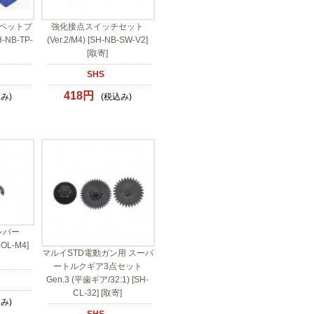
ペットプ
強化接点スイッチセット
H-NB-TP-
(Ver.2/M4) [SH-NB-SW-V2]
[取寄]
SHS
418円
み)
(税込み)
レバー
COL-M4]
マルイSTD電動ガン用 スーパ
ートルクギア3点セット
Gen.3 (平歯ギア/32:1) [SH-
CL-32] [取寄]
み)