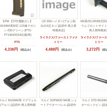
EPM 【STD電動ガン】
LR-300ハイダー(アルミ削
M4系/SCAR/89式
M16/M4系対応 120連マガジ
出)/14正ネジ [品切中.再入荷
ウムフロントサイト 
ン /ODグリーン [PTS-
時期未定]
再入荷時期未
PT196450340] [取寄]
ライラクス/ファーストファク
ライラクス/ファー
PTS
トリー
トリー
4,336円
4,488円
3,272円
(税込み)
(税込み)
(税
マルイ M16/M4用 マグウェル
マルイ SOPMOD M4用 ショ
マルイ STD M16/
(アルミ) [品切中.再入荷時期
ートアウターバレル [品切中.
ガーロックピン [品