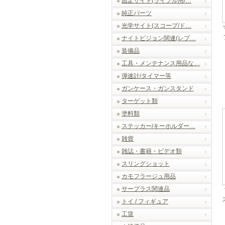
固定サイト(ライフル用/…
純正パーツ
光学サイト(スコープ/ド…
ナイトビジョン関連(レプ…
装備品
工具・メンテナンス用品な…
弾速計/タイマー等
ガンケース・ガンスタンド
ターゲット類
塗料類
ステッカー/キーホルダー…
雑貨
雑誌・書籍・ビデオ類
スリングショット
カモフラージュ用品
サープラス関連品
トイ / フィギュア
工賃