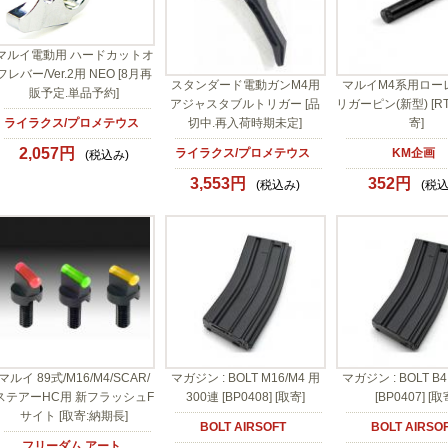
マルイ電動用 ハードカットオ
フレバー/Ver.2用 NEO [8月再
スタンダード電動ガンM4用
マルイM4系用ロー
販予定.単品予約]
アジャスタブルトリガー [品
リガーピン(新型) [RTP
ライラクス/プロメテウス
切中.再入荷時期未定]
寄]
2,057円
ライラクス/プロメテウス
KM企画
(税込み)
3,553円
352円
(税込み)
(税込
マルイ 89式/M16/M4/SCAR/
マガジン : BOLT M16/M4 用
マガジン : BOLT B4
ステアーHC用 新フラッシュF
300連 [BP0408] [取寄]
[BP0407] [取
サイト [取寄:納期長]
BOLT AIRSOFT
BOLT AIRSO
フリーダム アート