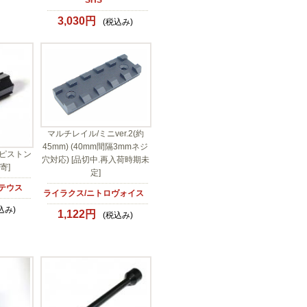
SHS
3,030円
(税込み)
マルチレイル/ミニver.2(約
45mm) (40mm間隔3mmネジ
ピストン
穴対応) [品切中.再入荷時期未
取寄]
定]
テウス
ライラクス/ニトロヴォイス
込み)
1,122円
(税込み)