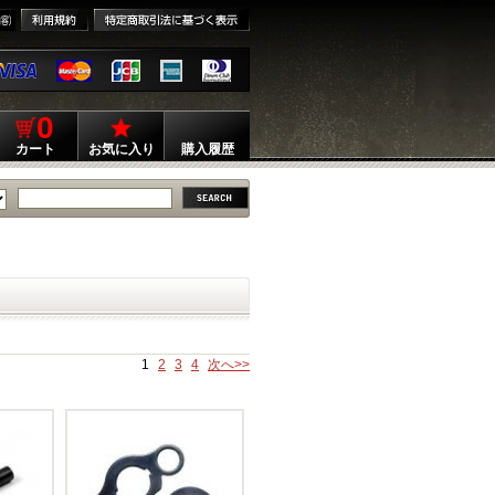
0
カート
お気に入り
購入履歴
1
2
3
4
次へ>>