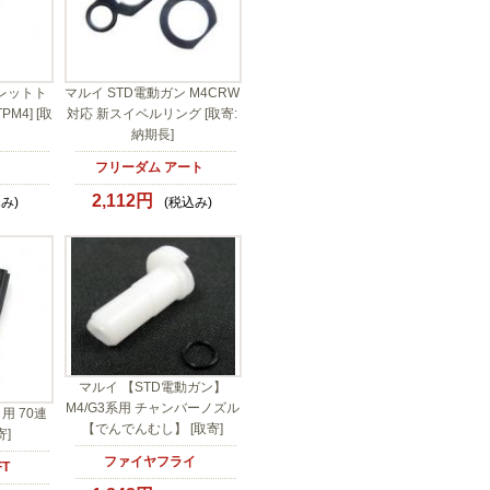
レットト
マルイ STD電動ガン M4CRW
M4] [取
対応 新スイベルリング [取寄:
納期長]
フリーダム アート
2,112円
み)
(税込み)
マルイ 【STD電動ガン】
M4/G3系用 チャンバーノズル
 用 70連
【でんでんむし】 [取寄]
寄]
ファイヤフライ
FT