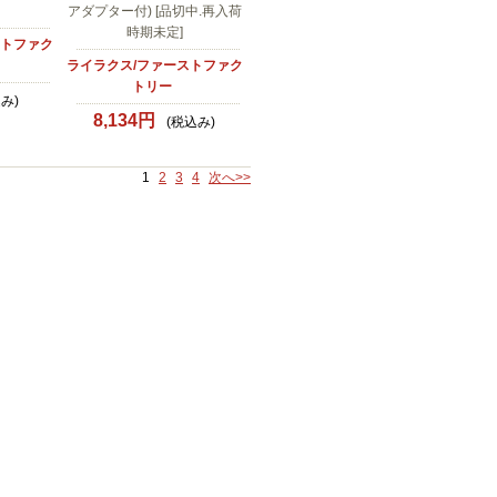
アダプター付) [品切中.再入荷
時期未定]
ストファク
ライラクス/ファーストファク
トリー
み)
8,134円
(税込み)
1
2
3
4
次へ>>