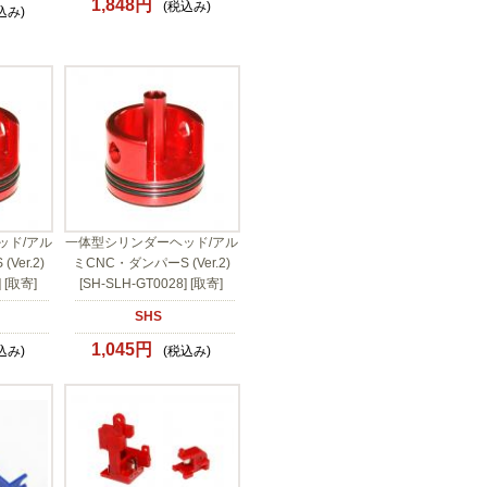
1,848円
(税込み)
込み)
ッド/アル
一体型シリンダーヘッド/アル
Ver.2)
ミCNC・ダンパーS (Ver.2)
] [取寄]
[SH-SLH-GT0028] [取寄]
SHS
1,045円
込み)
(税込み)