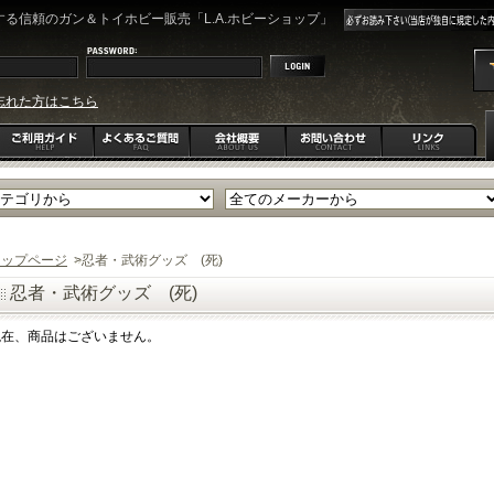
る信頼のガン＆トイホビー販売「L.A.ホビーショップ」
忘れた方はこちら
トップページ
>
忍者・武術グッズ (死)
忍者・武術グッズ (死)
現在、商品はございません。