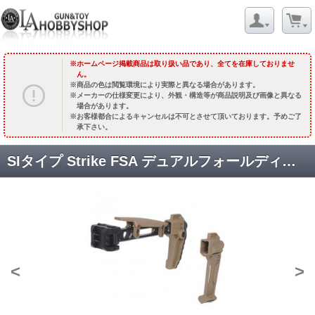
ホームページ掲載商品は取り扱い品であり、全てを在庫しておりませ
ん。
商品の色は閲覧環境により実際と異なる場合があります。
メーカーの仕様変更により、外観・構造等が商品説明及び画像と異なる
場合があります。
お客様都合によるキャンセルは不可とさせて頂いております。予めご了
承下さい。
SIタイプ Strike FSA デュアルフォールディングストック&スタビライザー [KW-ST-086-TAN] TANカラー [取寄]
<
>