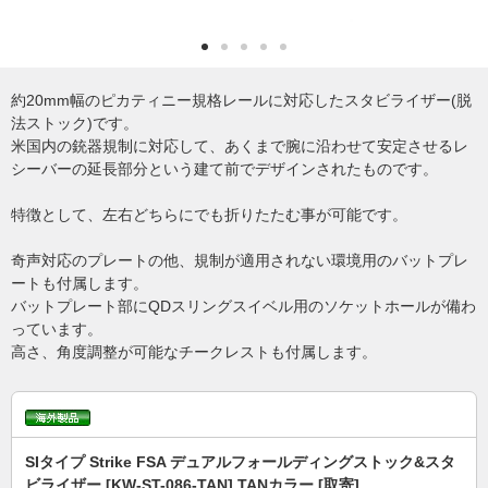
約20mm幅のピカティニー規格レールに対応したスタビライザー(脱
法ストック)です。
米国内の銃器規制に対応して、あくまで腕に沿わせて安定させるレ
シーバーの延長部分という建て前でデザインされたものです。
特徴として、左右どちらにでも折りたたむ事が可能です。
奇声対応のプレートの他、規制が適用されない環境用のバットプレ
ートも付属します。
バットプレート部にQDスリングスイベル用のソケットホールが備わ
っています。
高さ、角度調整が可能なチークレストも付属します。
SIタイプ Strike FSA デュアルフォールディングストック&スタ
ビライザー [KW-ST-086-TAN] TANカラー [取寄]