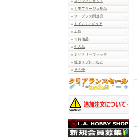
スリングショット
カモフラージュ用品
サープラス関連品
トイ / フィギュア
工賃
☆特価品
中古品
ミリタリーウォッチ
催涙スプレーなど
その他