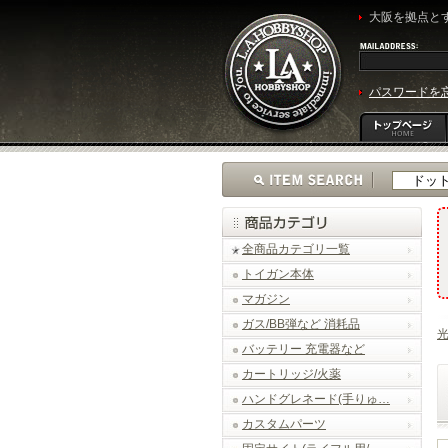
大阪を拠点とす
パスワードを
全商品カテゴリ一覧
トイガン本体
マガジン
ガス/BB弾など 消耗品
光
バッテリー 充電器など
カートリッジ/火薬
ハンドグレネード(手りゅ…
カスタムパーツ