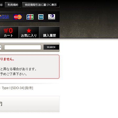
0
カート
お気に入り
購入履歴
りません。
と異なる場合があります。
予めご了承下さい。
 I [SDO-34] [取寄]
]