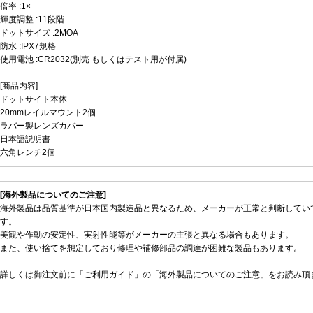
倍率 :1×
輝度調整 :11段階
ドットサイズ :2MOA
防水 :IPX7規格
使用電池 :CR2032(別売 もしくはテスト用が付属)
[商品内容]
ドットサイト本体
20mmレイルマウント2個
ラバー製レンズカバー
日本語説明書
六角レンチ2個
[海外製品についてのご注意]
海外製品は品質基準が日本国内製造品と異なるため、メーカーが正常と判断してい
す。
美観や作動の安定性、実射性能等がメーカーの主張と異なる場合もあります。
また、使い捨てを想定しており修理や補修部品の調達が困難な製品もあります。
詳しくは御注文前に「ご利用ガイド」の「海外製品についてのご注意」をお読み頂