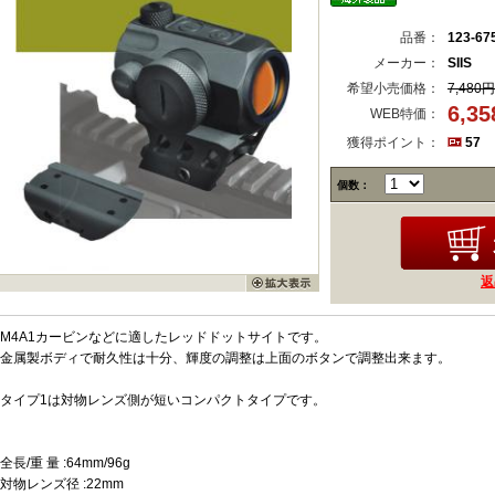
品番：
123-67
メーカー：
SIIS
希望小売価格：
7,480円
6,3
WEB特価：
獲得ポイント：
57
個数：
返
M4A1カービンなどに適したレッドドットサイトです。
金属製ボディで耐久性は十分、輝度の調整は上面のボタンで調整出来ます。
タイプ1は対物レンズ側が短いコンパクトタイプです。
全長/重 量 :64mm/96g
対物レンズ径 :22mm