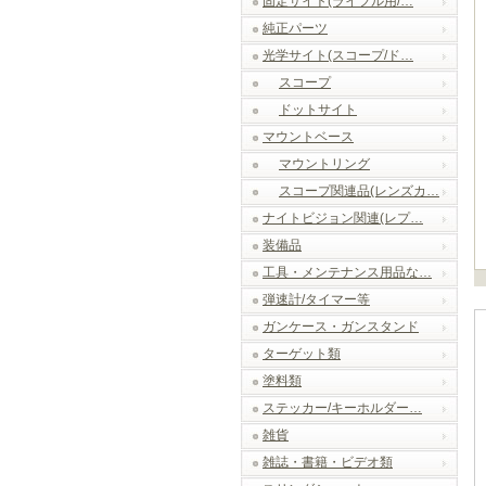
固定サイト(ライフル用/…
純正パーツ
光学サイト(スコープ/ド…
スコープ
ドットサイト
マウントベース
マウントリング
スコープ関連品(レンズカ…
ナイトビジョン関連(レプ…
装備品
工具・メンテナンス用品な…
弾速計/タイマー等
ガンケース・ガンスタンド
ターゲット類
塗料類
ステッカー/キーホルダー…
雑貨
雑誌・書籍・ビデオ類