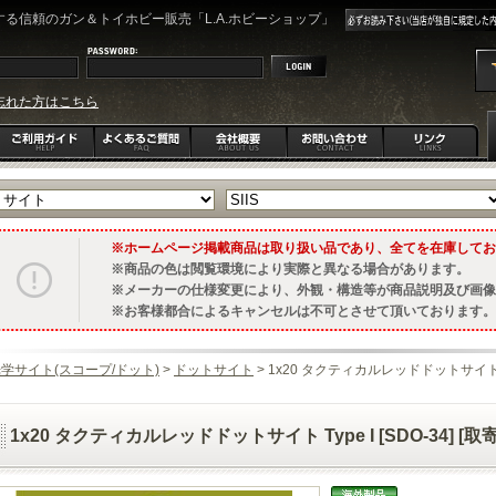
る信頼のガン＆トイホビー販売「L.A.ホビーショップ」
忘れた方はこちら
ホームページ掲載商品は取り扱い品であり、全てを在庫してお
商品の色は閲覧環境により実際と異なる場合があります。
メーカーの仕様変更により、外観・構造等が商品説明及び画像
お客様都合によるキャンセルは不可とさせて頂いております。
学サイト(スコープ/ドット)
>
ドットサイト
> 1x20 タクティカルレッドドットサイト Type
1x20 タクティカルレッドドットサイト Type I [SDO-34] [取寄