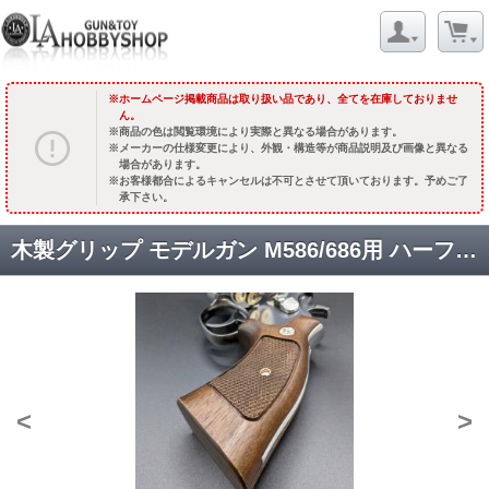
ホームページ掲載商品は取り扱い品であり、全てを在庫しておりませ
ん。
商品の色は閲覧環境により実際と異なる場合があります。
メーカーの仕様変更により、外観・構造等が商品説明及び画像と異なる
場合があります。
お客様都合によるキャンセルは不可とさせて頂いております。予めご了
承下さい。
木製グリップ モデルガン M586/686用 ハーフチェッカー [取寄]
<
>