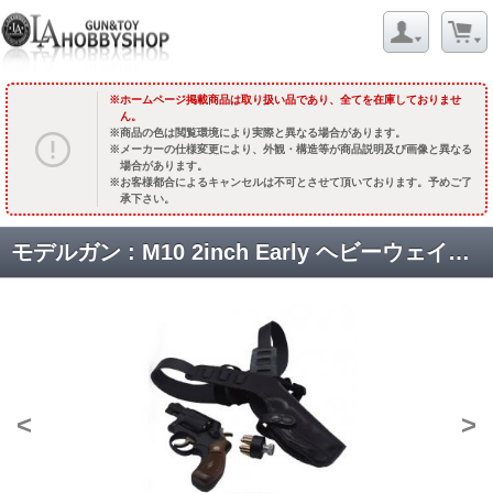
ホームページ掲載商品は取り扱い品であり、全てを在庫しておりませ
ん。
商品の色は閲覧環境により実際と異なる場合があります。
メーカーの仕様変更により、外観・構造等が商品説明及び画像と異なる
場合があります。
お客様都合によるキャンセルは不可とさせて頂いております。予めご了
承下さい。
モデルガン : M10 2inch Early ヘビーウェイト 『帰ってきたあぶない刑事』オフィシャルライセンスプロダクト 大下勇次モデル【DXセット】 [完売 再生産未定]
<
>