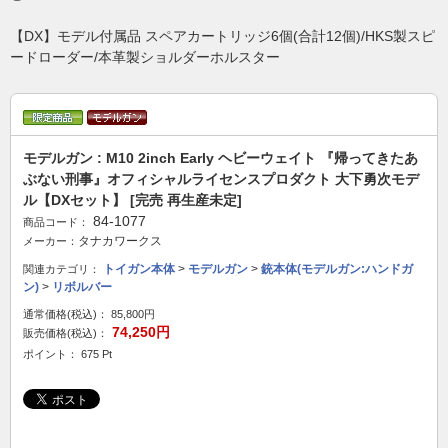
【DX】モデル付属品 スペアカートリッジ6個(合計12個)/HKS製スピ
ードローダー/本革製ショルダーホルスター
モデルガン : M10 2inch Early ヘビーウェイト 『帰ってきたあ
ぶない刑事』オフィシャルライセンスプロダクト 大下勇次モデ
ル【DXセット】 [完売 再生産未定]
84-1077
商品コード：
タナカワークス
メーカー：
トイガン本体
>
モデルガン
>
銃本体(モデルガン:ハンドガ
関連カテゴリ：
ン)
>
リボルバー
通常価格(税込)：
85,800円
74,250円
販売価格(税込)：
ポイント： 675 Pt