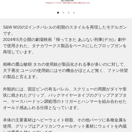
S&W M10の2インチバレルの初期のスタイルを再現したモデルガン
です。
2024年5月公開の劇場映画『帰ってきた あぶない刑事(デカ)』劇中
で使用された、タナカワークス製品をベースにしたプロップガンを
再現しています。
相棒の鷹山敏樹:タカの使用銃が製品化される事が多いのに対して、
大下勇次:ユージの使用銃にはその機会がほとんど無く、ファン待望
の製品と言えます。
外観的には、固定ピンの有るバレル、スクリューの周囲がダイヤ形
状に残されたグリップ、パックマイヤータイプのグリップアダプタ
ー、ケースハードゥン調処理のトリガーとハンマーを組み合わせた
オールド感あふれる仕様となっています。
本体の主要素材はヘビーウェイト樹脂、その他パーツに各種金属を
使用、グリップはアメリカンウォールナット素材にウェイトを内蔵