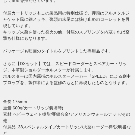
して重量を持たせています。
付属カートリッジもこの製品用の特別仕様で、弾頭はフルメタルジ
ャケット風に銅メッキ、弾頭の末尾には抜け止めのローレットを再
現しています。
キャップ火薬を使った発火の他、付属のスプリングを内蔵すれば空
撃ち仕様にもなります。
パッケージも映画のタイトルをプリントした専用品です。
さらに【DXセット】では、スピードローダーとスペアカートリッ
ジ、本革製ショルダーホルスターが付属します。
ホルスターは国内屈指のホルスターメーカー『SPEED』による劇中
プロップを、製作者による監修のもとに再現したものとなります。
全長 175mm
重量 600g(カートリッジ装填時)
素材 ヘビーウェイト樹脂/亜鉛合金/アメリカンウォールナット/その
他
付属品 .38スペシャルタイプカートリッジ/火薬ローダー棒/説明書な
ど