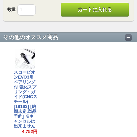
数量
カートに入れる
その他のオススメ商品
スコーピオ
ンEVO3用
ベアリング
付 強化スプ
リング・ガ
イド(CNCス
チール)
[18163] [納
期未定.単品
予約] ※キ
ャンセルは
出来ません
4,752円