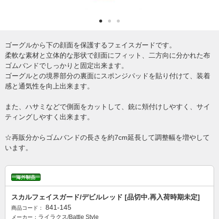
ゴーグルから下の顔面を保護するフェイスガードです。
柔軟な素材と立体的な形状で顔面にフィット、二方向に分かれた布
ゴムバンドでしっかりと固定出来ます。
ゴーグルとの境界部分の裏面にスポンジパッドを貼り付けて、装着
感と通気性を向上出来ます。
また、ハサミなどで側面をカットして、銃に頬付けしやすく、サイ
ティングしやすく出来ます。
☆再販分からゴムバンドの長さを約7cm延長して調整幅を増やして
います。
スカルフェイスガード/デビルレッド [品切中.再入荷時期未定]
841-145
商品コード：
ライラクス/Battle Style
メーカー：