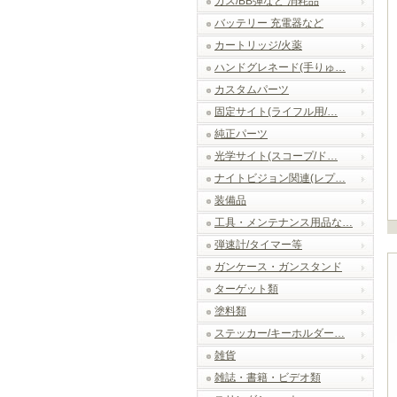
ガス/BB弾など 消耗品
バッテリー 充電器など
カートリッジ/火薬
ハンドグレネード(手りゅ…
カスタムパーツ
固定サイト(ライフル用/…
純正パーツ
光学サイト(スコープ/ド…
ナイトビジョン関連(レプ…
装備品
工具・メンテナンス用品な…
弾速計/タイマー等
ガンケース・ガンスタンド
ターゲット類
塗料類
ステッカー/キーホルダー…
雑貨
雑誌・書籍・ビデオ類