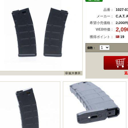
品番：
1027-0
メーカー：
C.A.T. A
希望小売価格：
2,200円
2,0
WEB特価：
獲得ポイント：
19
個数：
返