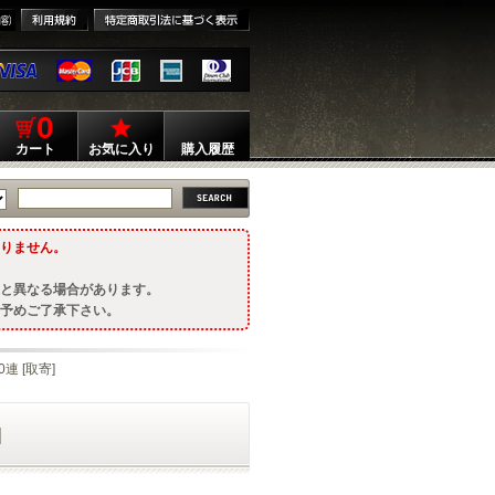
0
カート
お気に入り
購入履歴
りません。
と異なる場合があります。
予めご了承下さい。
0連 [取寄]
]