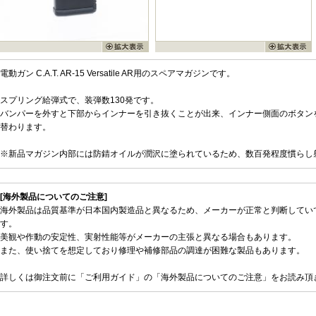
電動ガン C.A.T. AR-15 Versatile AR用のスペアマガジンです。
スプリング給弾式で、装弾数130発です。
バンパーを外すと下部からインナーを引き抜くことが出来、インナー側面のボタン
替わります。
※新品マガジン内部には防錆オイルが潤沢に塗られているため、数百発程度慣らし
[海外製品についてのご注意]
海外製品は品質基準が日本国内製造品と異なるため、メーカーが正常と判断してい
す。
美観や作動の安定性、実射性能等がメーカーの主張と異なる場合もあります。
また、使い捨てを想定しており修理や補修部品の調達が困難な製品もあります。
詳しくは御注文前に「ご利用ガイド」の「海外製品についてのご注意」をお読み頂