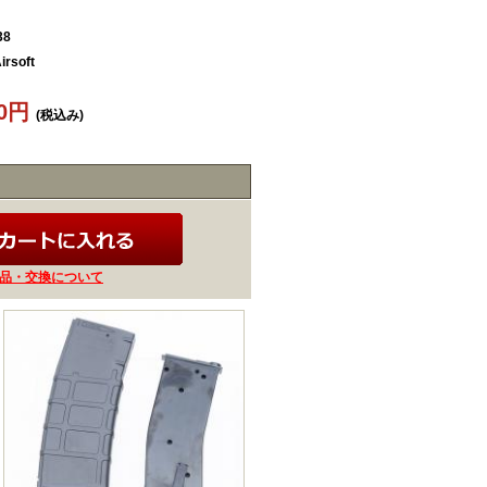
38
irsoft
90円
(税込み)
品・交換について