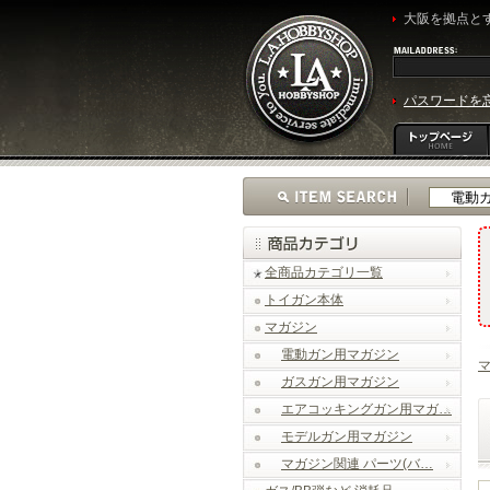
大阪を拠点とす
パスワードを
全商品カテゴリ一覧
トイガン本体
マガジン
電動ガン用マガジン
ガスガン用マガジン
エアコッキングガン用マガ…
モデルガン用マガジン
マガジン関連 パーツ(バ…