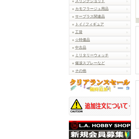
スリングショット
カモフラージュ用品
サープラス関連品
トイ / フィギュア
工賃
☆特価品
中古品
ミリタリーウォッチ
催涙スプレーなど
その他