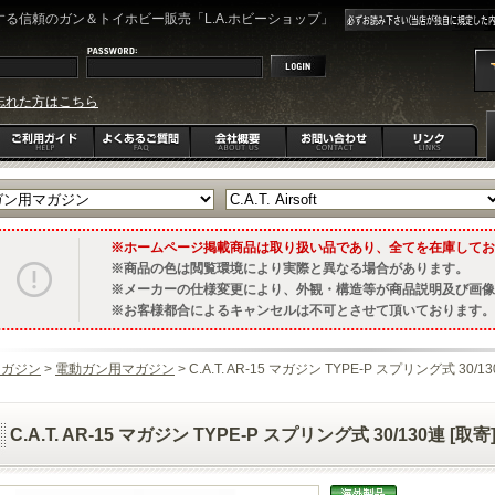
る信頼のガン＆トイホビー販売「L.A.ホビーショップ」
忘れた方はこちら
ホームページ掲載商品は取り扱い品であり、全てを在庫してお
商品の色は閲覧環境により実際と異なる場合があります。
メーカーの仕様変更により、外観・構造等が商品説明及び画像
お客様都合によるキャンセルは不可とさせて頂いております。
マガジン
>
電動ガン用マガジン
> C.A.T. AR-15 マガジン TYPE-P スプリング式 30/13
C.A.T. AR-15 マガジン TYPE-P スプリング式 30/130連 [取寄