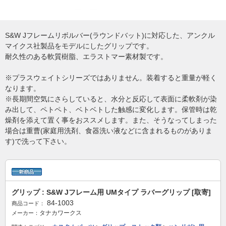
S&W Jフレームリボルバー(ラウンドバット)に対応した、アンクル
マイクス社製品をモデルにしたグリップです。
耐久性のある軟質樹脂、エラストマー素材製です。
※プラスウェイトシリーズではありません。装着すると重量が軽く
なります。
※長期間空気にさらしていると、水分と反応して表面に柔軟剤が染
み出して、ペトペト、ベトベトした触感に変化します。保管時は乾
燥剤を添えて置く事をおススメします。また、そうなってしまった
場合は重曹(家庭用洗剤、食器洗い液などに含まれるものがありま
す)で洗って下さい。
グリップ : S&W Jフレーム用 UMタイプ ラバーグリップ [取寄]
84-1003
商品コード：
タナカワークス
メーカー：