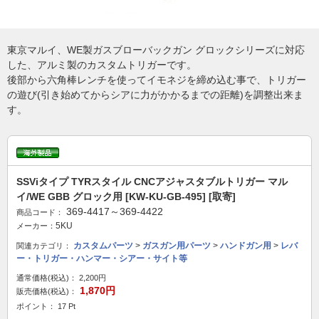
東京マルイ、WE製ガスブローバックガン グロックシリーズに対応
した、アルミ製のカスタムトリガーです。
後部から六角棒レンチを使ってイモネジを締め込む事で、トリガー
の遊び(引き始めてからシアに力がかかるまでの距離)を調整出来ま
す。
SSViタイプ TYRスタイル CNCアジャスタブルトリガー マル
イ/WE GBB グロック用 [KW-KU-GB-495] [取寄]
369-4417～369-4422
商品コード：
5KU
メーカー：
カスタムパーツ
>
ガスガン用パーツ
>
ハンドガン用
>
レバ
関連カテゴリ：
ー・トリガー・ハンマー・シアー・サイト等
通常価格(税込)：
2,200円
1,870円
販売価格(税込)：
ポイント： 17 Pt