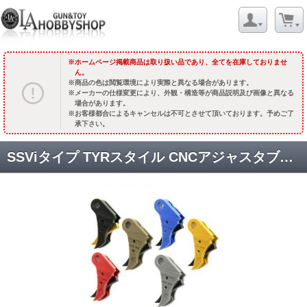
ホームページ掲載商品は取り扱い品であり、全てを在庫しておりませ
ん。
商品の色は閲覧環境により実際と異なる場合があります。
メーカーの仕様変更により、外観・構造等が商品説明及び画像と異なる
場合があります。
お客様都合によるキャンセルは不可とさせて頂いております。予めご了
承下さい。
SSViタイプ TYRスタイル CNCアジャスタブルトリガー マルイ/WE GBB グロック用 [KW-KU-GB-495] [取寄]