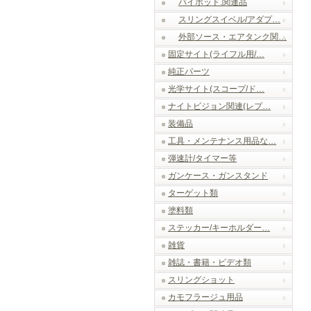
バイポッド.関連品
スリングスイベル/アダプ…
外部ソース・エアタンク関…
固定サイト(ライフル用/…
純正パーツ
光学サイト(スコープ/ド…
ナイトビジョン関連(レプ…
装備品
工具・メンテナンス用品な…
弾速計/タイマー等
ガンケース・ガンスタンド
ターゲット類
塗料類
ステッカー/キーホルダー…
雑貨
雑誌・書籍・ビデオ類
スリングショット
カモフラージュ用品