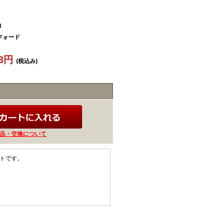
8
フォード
53円
(税込み)
品・交換について
ットです。