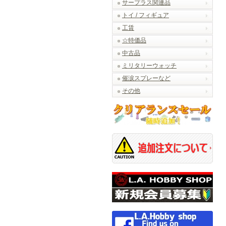
サープラス関連品
トイ / フィギュア
工賃
☆特価品
中古品
ミリタリーウォッチ
催涙スプレーなど
その他