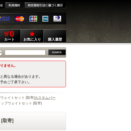
0
カート
お気に入り
購入履歴
りません。
と異なる場合があります。
予めご了承下さい。
プウェイトセット [取寄]
カスタムパー
リップウェイトセット [取寄]
[取寄]