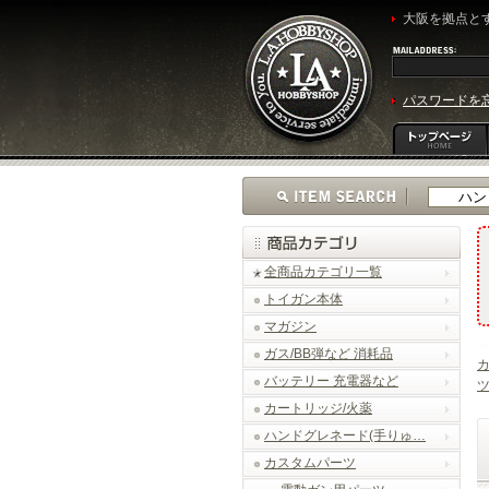
大阪を拠点とす
パスワードを
全商品カテゴリ一覧
トイガン本体
マガジン
ガス/BB弾など 消耗品
バッテリー 充電器など
カートリッジ/火薬
ハンドグレネード(手りゅ…
カスタムパーツ