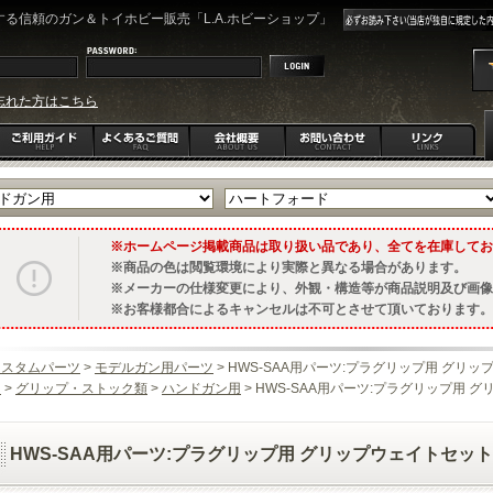
る信頼のガン＆トイホビー販売「L.A.ホビーショップ」
忘れた方はこちら
ホームページ掲載商品は取り扱い品であり、全てを在庫してお
商品の色は閲覧環境により実際と異なる場合があります。
メーカーの仕様変更により、外観・構造等が商品説明及び画像
お客様都合によるキャンセルは不可とさせて頂いております。
カスタムパーツ
>
モデルガン用パーツ
> HWS-SAA用パーツ:プラグリップ用 グリッ
ツ
>
グリップ・ストック類
>
ハンドガン用
> HWS-SAA用パーツ:プラグリップ用 グ
HWS-SAA用パーツ:プラグリップ用 グリップウェイトセット 