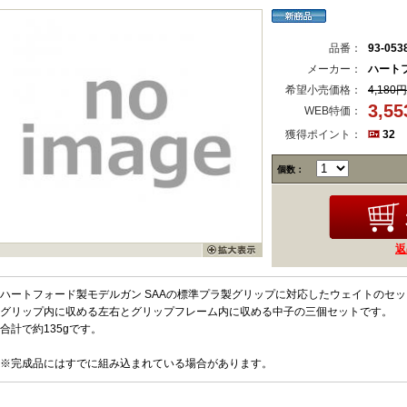
品番：
93-053
メーカー：
ハート
希望小売価格：
4,180円
3,5
WEB特価：
獲得ポイント：
32
個数：
返
ハートフォード製モデルガン SAAの標準プラ製グリップに対応したウェイトのセ
グリップ内に収める左右とグリップフレーム内に収める中子の三個セットです。
合計で約135gです。
※完成品にはすでに組み込まれている場合があります。