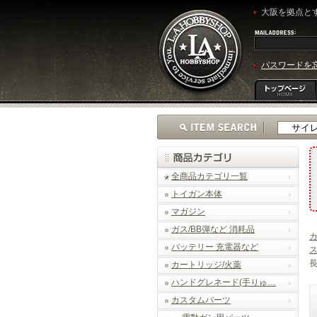
大阪を拠点とす
パスワードを
全商品カテゴリ一覧
トイガン本体
マガジン
ガス/BB弾など 消耗品
バッテリー 充電器など
長
カートリッジ/火薬
ハンドグレネード(手りゅ…
カスタムパーツ