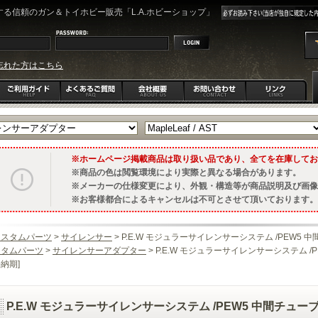
る信頼のガン＆トイホビー販売「L.A.ホビーショップ」
忘れた方はこちら
ホームページ掲載商品は取り扱い品であり、全てを在庫してお
商品の色は閲覧環境により実際と異なる場合があります。
メーカーの仕様変更により、外観・構造等が商品説明及び画像
お客様都合によるキャンセルは不可とさせて頂いております。
カスタムパーツ
>
サイレンサー
> P.E.W モジュラーサイレンサーシステム /PEW5 中
スタムパーツ
>
サイレンサーアダプター
> P.E.W モジュラーサイレンサーシステム /P
納期]
P.E.W モジュラーサイレンサーシステム /PEW5 中間チューブ(