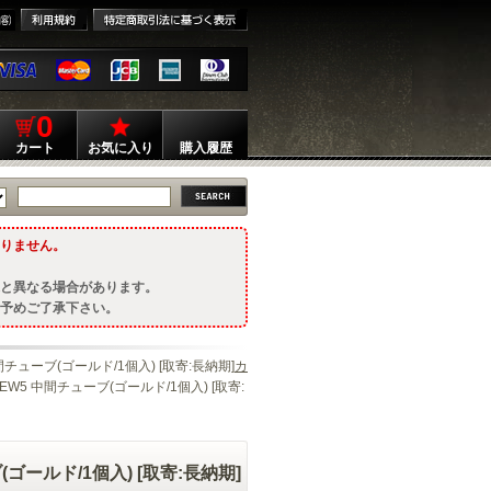
0
カート
お気に入り
購入履歴
りません。
と異なる場合があります。
予めご了承下さい。
間チューブ(ゴールド/1個入) [取寄:長納期]
カ
EW5 中間チューブ(ゴールド/1個入) [取寄:
ゴールド/1個入) [取寄:長納期]