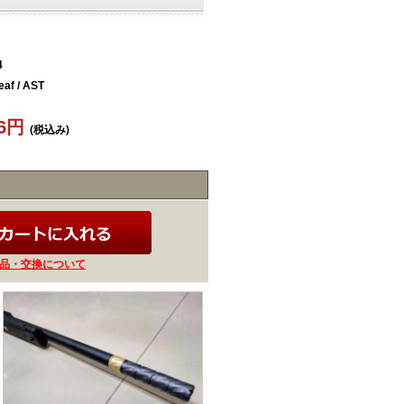
4
af / AST
96円
(税込み)
品・交換について