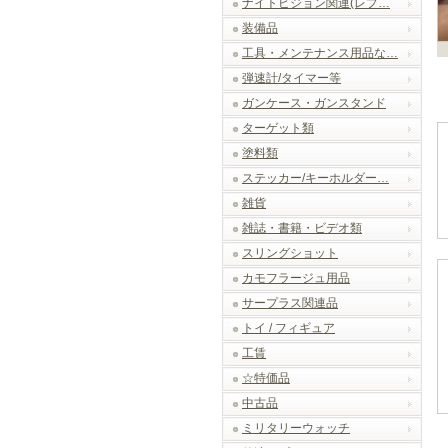
ナイトビジョン関連(レプ…
装備品
工具・メンテナンス用品な…
弾速計/タイマー等
ガンケース・ガンスタンド
ターゲット類
塗料類
ステッカー/キーホルダー…
雑貨
雑誌・書籍・ビデオ類
スリングショット
カモフラージュ用品
サープラス関連品
トイ / フィギュア
工賃
☆特価品
中古品
ミリタリーウォッチ