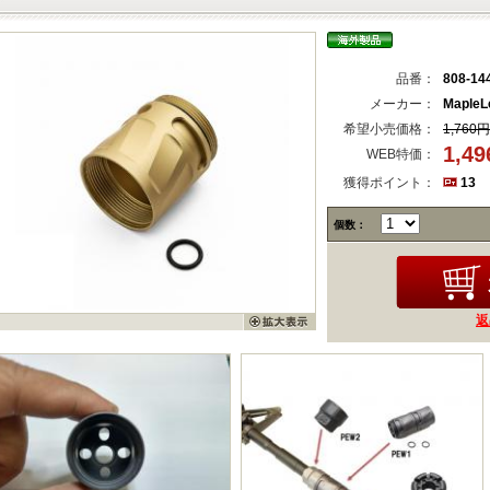
品番：
808-14
メーカー：
MapleLe
希望小売価格：
1,760円
1,4
WEB特価：
獲得ポイント：
13
個数：
返