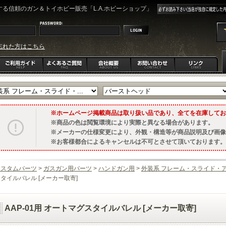
る信頼のガン＆トイホビー販売「L.A.ホビーショップ」
忘れた方はこちら
ホームページ掲載商品は取り扱い品であり、全てを在庫してお
商品の色は閲覧環境により実際と異なる場合があります。
メーカーの仕様変更により、外観・構造等が商品説明及び画像
お客様都合によるキャンセルは不可とさせて頂いております。
カスタムパーツ
>
ガスガン用パーツ
>
ハンドガン用
>
外装系 フレーム・スライド・
タイルバレル [メーカー取寄]
AAP-01用 オートマグスタイルバレル [メーカー取寄]