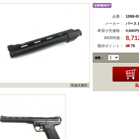
品番：
1088-0
メーカー：
バース
希望小売価格：
9,680円
8,7
WEB特価：
獲得ポイント：
79
個数：
返