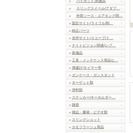
バイポッド.関連品
スリングスイベル/アダプ…
外部ソース・エアタンク関…
固定サイト(ライフル用/…
純正パーツ
光学サイト(スコープ/ド…
ナイトビジョン関連(レプ…
装備品
工具・メンテナンス用品な…
弾速計/タイマー等
ガンケース・ガンスタンド
ターゲット類
塗料類
ステッカー/キーホルダー…
雑貨
雑誌・書籍・ビデオ類
スリングショット
カモフラージュ用品