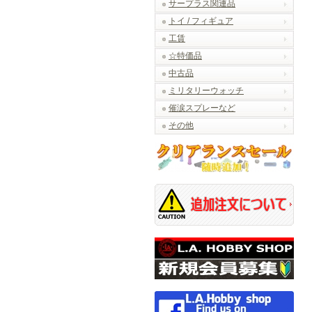
サープラス関連品
トイ / フィギュア
工賃
☆特価品
中古品
ミリタリーウォッチ
催涙スプレーなど
その他