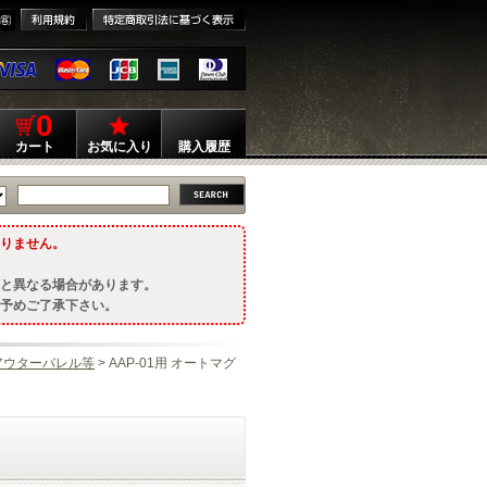
0
カート
お気に入り
購入履歴
りません。
と異なる場合があります。
予めご了承下さい。
アウターバレル等
> AAP-01用 オートマグ