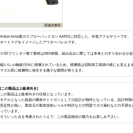
Action Army製ガスブローバックガン AAP01に対応した、外装アクセサリーです。
オートマグをイメージしたアウターバレルです。
※3Dプリンター製で素材はABS樹脂、組み込みに際しては本体とのすり合わせが
縦(バレル軸線)方向に積層されているため、積層痕は切削加工痕跡の様にも見えま
マズル部に積層時に発生する微小な隙間が有ります。
[この製品は上級者向き]
この製品は上級者向きの仕様となっています。
モデルとなった銃器の構造やトイガンとしての設計が独特となっている、設計時期
安定性が低い、製造元の製造技術レベルや特許などの問題でガス漏れなどの不調を
っています。
そういった点を考慮されたうえで、この製品独自の魅力をお楽しみ下さい。