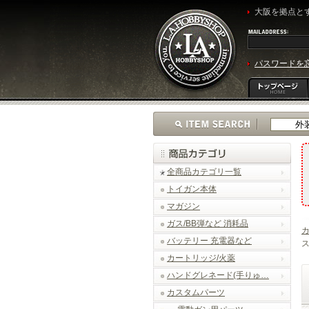
大阪を拠点とす
パスワードを
全商品カテゴリ一覧
トイガン本体
マガジン
ガス/BB弾など 消耗品
バッテリー 充電器など
ス
カートリッジ/火薬
ハンドグレネード(手りゅ…
カスタムパーツ