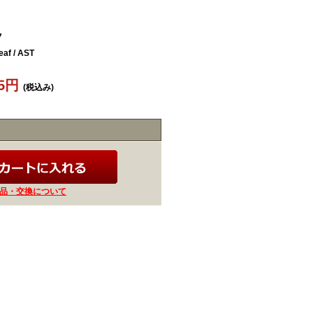
7
af / AST
85円
(税込み)
品・交換について