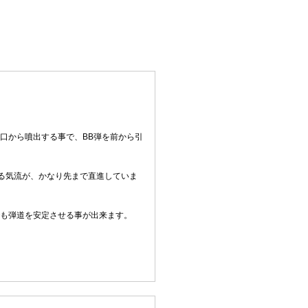
口から噴出する事で、BB弾を前から引
る気流が、かなり先まで直進していま
でも弾道を安定させる事が出来ます。