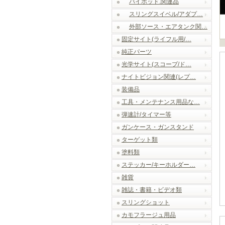
バイポッド.関連品
スリングスイベル/アダプ…
外部ソース・エアタンク関…
固定サイト(ライフル用/…
純正パーツ
光学サイト(スコープ/ド…
ナイトビジョン関連(レプ…
装備品
工具・メンテナンス用品な…
弾速計/タイマー等
ガンケース・ガンスタンド
ターゲット類
塗料類
ステッカー/キーホルダー…
雑貨
雑誌・書籍・ビデオ類
スリングショット
カモフラージュ用品