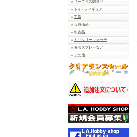
サープラス関連品
トイ / フィギュア
工賃
☆特価品
中古品
ミリタリーウォッチ
催涙スプレーなど
その他