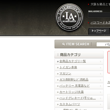
大阪を拠点とす
パスワードを
全商品カテゴリ一覧
トイガン本体
マガジン
ガス/BB弾など 消耗品
バッテリー 充電器など
ー
カートリッジ/火薬
ハンドグレネード(手りゅ…
カスタムパーツ