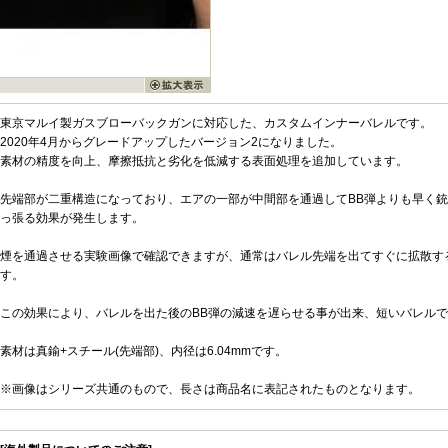
東京マルイ製ガスブローバックガンに対応した、カスタムインナーバレルです。
2020年4月からグレードアップしたバージョン2になりました。
素材の精度を向上、摩擦抵抗と劣化を低減する表面処理を追加しています。
先端部が二重構造になっており、エアの一部が中間部を通過してBB弾よりも早く銃
っ張る効果が発生します。
煙を通過させる実験画像で確認できますが、通常はバレル先端を出てすぐに拡散す
す。
この効果により、バレルを出た後のBB弾の減速を遅らせる事が出来、短いバレル
素材は真鍮+スチール(先端部)、内径は6.04mmです。
※画像はシリーズ共通のもので、長さは商品名に表記されたものとなります。