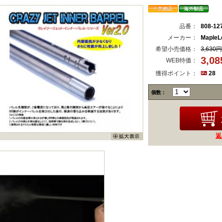
品番：
808-12
メーカー：
MapleLe
希望小売価格：
3,630円
3,0
WEB特価：
獲得ポイント：
28
個数：
返