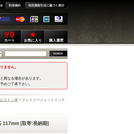
0
カート
お気に入り
購入履歴
りません。
と異なる場合があります。
予めご了承下さい。
ピストン等
> クレイジージェットインナ
17mm [取寄:長納期]