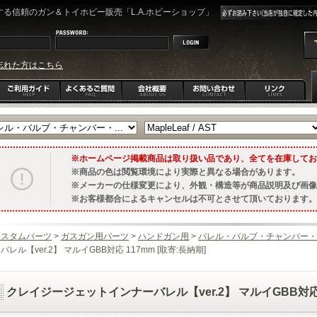
る信頼のガン＆トイホビー販売「L.A.ホビーショップ」
忘れた方はこちら
ホームページ掲載商品は取り扱い品であり、全てを在庫してお
商品の色は閲覧環境により実際と異なる場合があります。
メーカーの仕様変更により、外観・構造等が商品説明及び画像
お客様都合によるキャンセルは不可とさせて頂いております。
カスタムパーツ
>
ガスガン用パーツ
>
ハンドガン用
>
バレル・バルブ・チャンバー・
バレル【ver.2】 マルイGBB対応 117mm [取寄:長納期]
クレイジージェットインナーバレル【ver.2】 マルイGBB対応 1