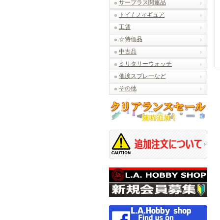
サープラス関連品
トイ / フィギュア
工賃
☆特価品
中古品
ミリタリーウォッチ
催涙スプレーなど
その他