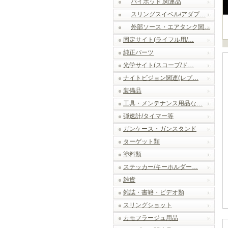
バイポッド.関連品
スリングスイベル/アダプ…
外部ソース・エアタンク関…
固定サイト(ライフル用/…
純正パーツ
光学サイト(スコープ/ド…
ナイトビジョン関連(レプ…
装備品
工具・メンテナンス用品な…
弾速計/タイマー等
ガンケース・ガンスタンド
ターゲット類
塗料類
ステッカー/キーホルダー…
雑貨
雑誌・書籍・ビデオ類
スリングショット
カモフラージュ用品