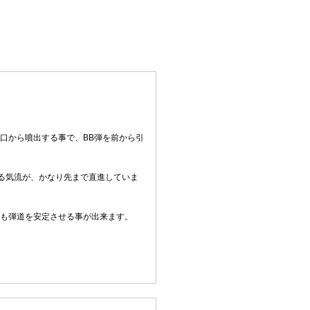
口から噴出する事で、BB弾を前から引
る気流が、かなり先まで直進していま
でも弾道を安定させる事が出来ます。