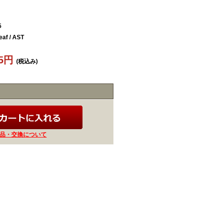
5
af / AST
85円
(税込み)
品・交換について