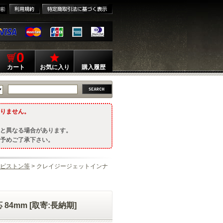
0
カート
お気に入り
購入履歴
りません。
と異なる場合があります。
予めご了承下さい。
ピストン等
> クレイジージェットインナ
4mm [取寄:長納期]