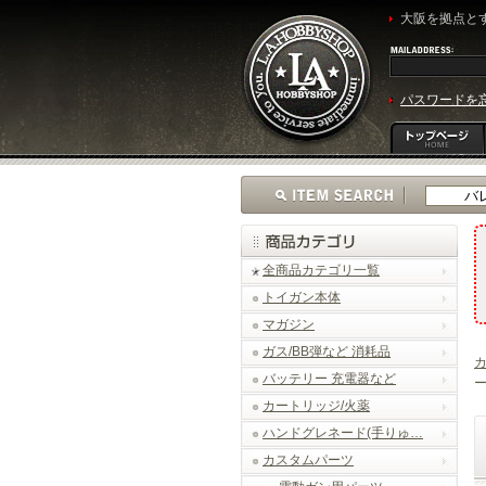
大阪を拠点とす
パスワードを
全商品カテゴリ一覧
トイガン本体
マガジン
ガス/BB弾など 消耗品
バッテリー 充電器など
ー
カートリッジ/火薬
ハンドグレネード(手りゅ…
カスタムパーツ