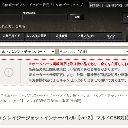
る信頼のガン＆トイホビー販売「L.A.ホビーショップ」
忘れた方はこちら
ホームページ掲載商品は取り扱い品であり、全てを在庫してお
商品の色は閲覧環境により実際と異なる場合があります。
メーカーの仕様変更により、外観・構造等が商品説明及び画像
お客様都合によるキャンセルは不可とさせて頂いております。
カスタムパーツ
>
ガスガン用パーツ
>
ハンドガン用
>
バレル・バルブ・チャンバー・
バレル【ver.2】 マルイGBB対応 84mm [取寄:長納期]
クレイジージェットインナーバレル【ver.2】 マルイGBB対応 8