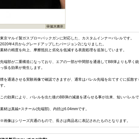
東京マルイ製ガスブローバックガンに対応した、カスタムインナーバレルです。
2020年4月からグレードアップしたバージョン2になりました。
素材の精度を向上、摩擦抵抗と劣化を低減する表面処理を追加しています。
先端部が二重構造になっており、エアの一部が中間部を通過してBB弾よりも早く銃
っ張る効果が発生します。
煙を通過させる実験画像で確認できますが、通常はバレル先端を出てすぐに拡散す
す。
この効果により、バレルを出た後のBB弾の減速を遅らせる事が出来、短いバレル
素材は真鍮+スチール(先端部)、内径は6.04mmです。
※画像はシリーズ共通のもので、長さは商品名に表記されたものとなります。