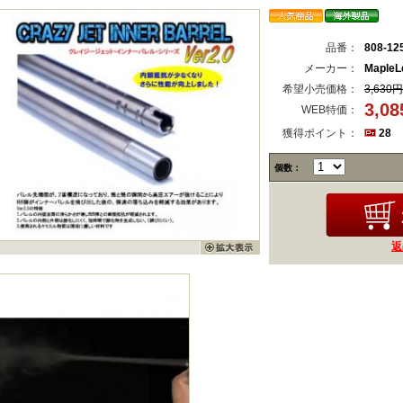
品番：
808-12
メーカー：
MapleLe
希望小売価格：
3,630円
3,0
WEB特価：
獲得ポイント：
28
個数：
返