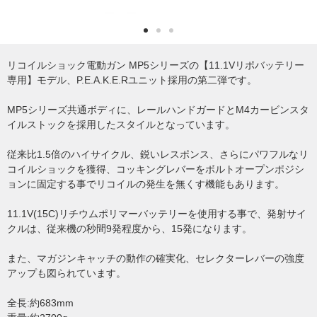
リコイルショック電動ガン MP5シリーズの【11.1Vリポバッテリー
専用】モデル、P.E.A.K.E.Rユニット採用の第二弾です。
MP5シリーズ共通ボディに、レールハンドガードとM4カービンスタ
イルストックを採用したスタイルとなっています。
従来比1.5倍のハイサイクル、鋭いレスポンス、さらにパワフルなリ
コイルショックを獲得、コッキングレバーをボルトオープンポジシ
ョンに固定する事でリコイルの発生を無くす機能もあります。
11.1V(15C)リチウムポリマーバッテリーを使用する事で、発射サイ
クルは、従来機の秒間9発程度から、15発になります。
また、マガジンキャッチの動作の確実化、セレクターレバーの強度
アップも図られています。
全長:約683mm