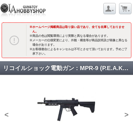
ホームページ掲載商品は取り扱い品であり、全てを在庫しておりませ
ん。
商品の色は閲覧環境により実際と異なる場合があります。
メーカーの仕様変更により、外観・構造等が商品説明及び画像と異なる
場合があります。
お客様都合によるキャンセルは不可とさせて頂いております。予めご了
承下さい。
リコイルショック電動ガン : MPR-9 (P.E.A.K.E.R.) [品切中.再入荷時期未定]
<
>