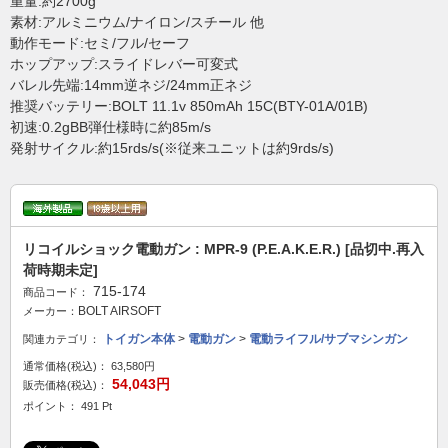
重量:約2700g
素材:アルミニウム/ナイロン/スチール 他
動作モード:セミ/フル/セーフ
ホップアップ:スライドレバー可変式
バレル先端:14mm逆ネジ/24mm正ネジ
推奨バッテリー:BOLT 11.1v 850mAh 15C(BTY-01A/01B)
初速:0.2gBB弾仕様時に約85m/s
発射サイクル:約15rds/s(※従来ユニットは約9rds/s)
リコイルショック電動ガン : MPR-9 (P.E.A.K.E.R.) [品切中.再入
荷時期未定]
715-174
商品コード：
BOLT AIRSOFT
メーカー：
トイガン本体
>
電動ガン
>
電動ライフル/サブマシンガン
関連カテゴリ：
通常価格(税込)：
63,580円
54,043円
販売価格(税込)：
ポイント： 491 Pt