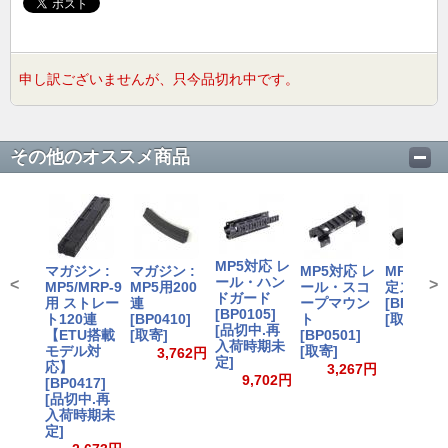
申し訳ございませんが、只今品切れ中です。
その他のオススメ商品
MP5対応 レ
マガジン :
マガジン :
MP5対応 レ
MP5対応
ール・ハン
<
>
MP5/MRP-9
MP5用200
ール・スコ
定ストッ
ドガード
用 ストレー
連
ープマウン
[BP0213]
[BP0105]
ト120連
[BP0410]
ト
[取寄]
[品切中.再
【ETU搭載
[取寄]
[BP0501]
6,73
入荷時期未
モデル対
[取寄]
3,762円
定]
応】
3,267円
9,702円
[BP0417]
[品切中.再
入荷時期未
定]