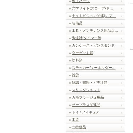
純正パーツ
光学サイト(スコープ/ド…
ナイトビジョン関連(レプ…
装備品
工具・メンテナンス用品な…
弾速計/タイマー等
ガンケース・ガンスタンド
ターゲット類
塗料類
ステッカー/キーホルダー…
雑貨
雑誌・書籍・ビデオ類
スリングショット
カモフラージュ用品
サープラス関連品
トイ / フィギュア
工賃
☆特価品