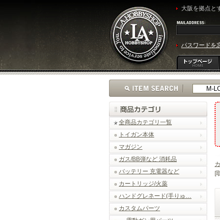
大阪を拠点とす
パスワードを
全商品カテゴリ一覧
トイガン本体
マガジン
ガス/BB弾など 消耗品
バッテリー 充電器など
[
カートリッジ/火薬
ハンドグレネード(手りゅ…
カスタムパーツ