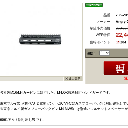
品番：
735-20
メーカー：
Angry 
希望小売価格：
26,400
22,
WEB特価：
獲得ポイント：
204
個数：
返
各社製M16/M4カービンに対応した、M-LOK規格対応ハンドガードです。
東京マルイ製 次世代/STD電動ガン、KSC/VFC製ガスブローバックに対応確認して
※東京マルイ製ガスブローバックガン M4 MWSには別途バレルナットスペーサー
6061アルミ削り出し製です。