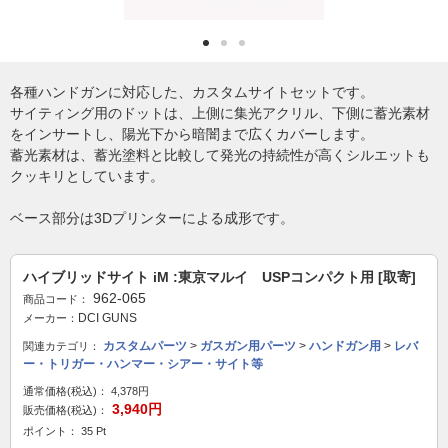
各種ハンドガンに対応した、カスタムサイトセットです。
サイティング用のドットは、上側に集光アクリル、下側に蓄光素材
をインサートし、陽光下から暗闇まで広くカバーします。
蓄光素材は、蓄光塗料と比較して発光の持続性が高くシルエットも
クッキリとしています。
ベース部分は3Dプリンターによる成形です。
ハイブリッドサイト iM :東京マルイ USPコンパクト用 [取寄]
962-065
商品コード：
DCI GUNS
メーカー：
カスタムパーツ
>
ガスガン用パーツ
>
ハンドガン用
>
レバ
関連カテゴリ：
ー・トリガー・ハンマー・シアー・サイト等
通常価格(税込)：
4,378円
3,940円
販売価格(税込)：
ポイント： 35 Pt