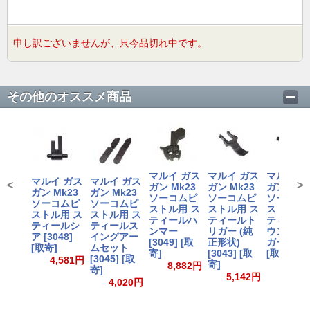
申し訳ございませんが、只今品切れ中です。
その他のオススメ商品
マルイ ガス
マルイ ガス
マルイ ガ
マルイ ガス
マルイ ガス
<
>
ガン Mk23
ガン Mk23
ガン Mk2
ガン Mk23
ガン Mk23
ソーコムピ
ソーコムピ
ソーコム
ソーコムピ
ソーコムピ
ストル用 ス
ストル用 ス
ストル用 
ストル用 ス
ストル用 ス
ティールハ
ティールト
ティール
ティールシ
ティールス
ンマー
リガー (純
ウンドト
ア [3048]
イングアー
[3049] [取
正形状)
ガー [304
[取寄]
ムセット
寄]
[3043] [取
[取寄]
[3045] [取
4,581円
寄]
8,882円
7,66
寄]
5,142円
4,020円