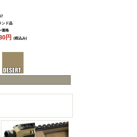
47
ランド品
ン価格
830円
(税込み)