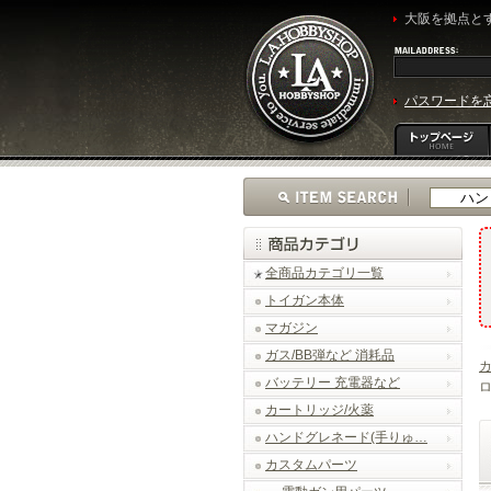
大阪を拠点とす
パスワードを
全商品カテゴリ一覧
トイガン本体
マガジン
ガス/BB弾など 消耗品
バッテリー 充電器など
ロ
カートリッジ/火薬
ハンドグレネード(手りゅ…
カスタムパーツ