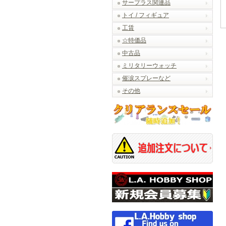
サープラス関連品
トイ / フィギュア
工賃
☆特価品
中古品
ミリタリーウォッチ
催涙スプレーなど
その他