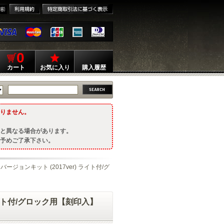
0
カート
お気に入り
購入履歴
りません。
と異なる場合があります。
予めご了承下さい。
I コンバージョンキット (2017ver) ライト付/グ
r) ライト付/グロック用【刻印入】