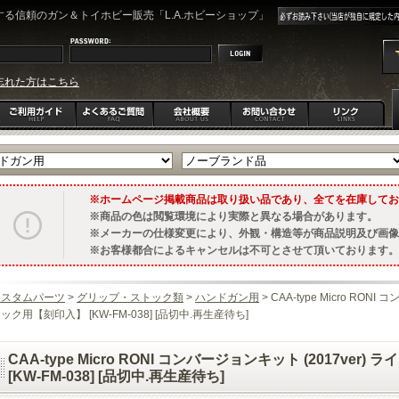
る信頼のガン＆トイホビー販売「L.A.ホビーショップ」
忘れた方はこちら
ホームページ掲載商品は取り扱い品であり、全てを在庫してお
商品の色は閲覧環境により実際と異なる場合があります。
メーカーの仕様変更により、外観・構造等が商品説明及び画像
お客様都合によるキャンセルは不可とさせて頂いております。
カスタムパーツ
>
グリップ・ストック類
>
ハンドガン用
> CAA-type Micro RON
ック用【刻印入】 [KW-FM-038] [品切中.再生産待ち]
CAA-type Micro RONI コンバージョンキット (2017ve
[KW-FM-038] [品切中.再生産待ち]