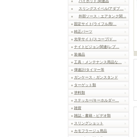
バイポッド.関連品
スリングスイベル/アダプ…
外部ソース・エアタンク関…
固定サイト(ライフル用/…
純正パーツ
光学サイト(スコープ/ド…
ナイトビジョン関連(レプ…
装備品
工具・メンテナンス用品な…
弾速計/タイマー等
ガンケース・ガンスタンド
ターゲット類
塗料類
ステッカー/キーホルダー…
雑貨
雑誌・書籍・ビデオ類
スリングショット
カモフラージュ用品