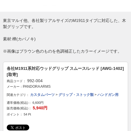
東京マルイ他、各社製リアルサイズのM1911タイプに対応した、木
製グリップです。
素材:樺(カバノキ)
※画像はブラウン色のものを色調補正したカラーイメージです。
各社M1911系対応ウッドグリップ スムース/レッド [AWG-1402]
[取寄]
992-004
商品コード：
PANDORA ARMS
メーカー：
カスタムパーツ
>
グリップ・ストック類
>
ハンドガン用
関連カテゴリ：
通常価格(税込)：
6,600円
5,940円
販売価格(税込)：
ポイント： 54 Pt