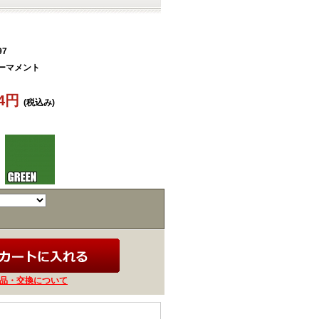
97
アーマメント
74円
(税込み)
品・交換について