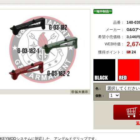
品番：
140-03
メーカー：
G&G
希望小売価格：
3,146円
2,6
WEB特価：
獲得ポイント：
24
色：
個数：
返
KEYMODシステムに対応した、アングルドグリップです。