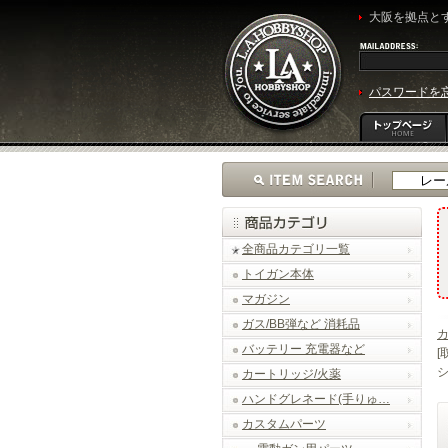
大阪を拠点とす
パスワードを
全商品カテゴリ一覧
トイガン本体
マガジン
ガス/BB弾など 消耗品
バッテリー 充電器など
[
シ
カートリッジ/火薬
ハンドグレネード(手りゅ…
カスタムパーツ