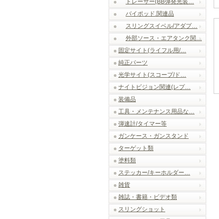
トレーサー(BB弾発光装…
バイポッド.関連品
スリングスイベル/アダプ…
外部ソース・エアタンク関…
固定サイト(ライフル用/…
純正パーツ
光学サイト(スコープ/ド…
ナイトビジョン関連(レプ…
装備品
工具・メンテナンス用品な…
弾速計/タイマー等
ガンケース・ガンスタンド
ターゲット類
塗料類
ステッカー/キーホルダー…
雑貨
雑誌・書籍・ビデオ類
スリングショット