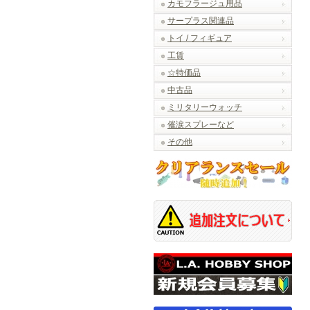
カモフラージュ用品
サープラス関連品
トイ / フィギュア
工賃
☆特価品
中古品
ミリタリーウォッチ
催涙スプレーなど
その他