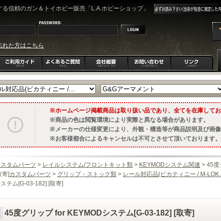
る信頼のガン＆トイホビー販売「L.A.ホビーショップ」
忘れた方はこちら
ホームページ掲載商品は取り扱い品であり、全てを在庫してお
商品の色は閲覧環境により実際と異なる場合があります。
メーカーの仕様変更により、外観・構造等が商品説明及び画像
お客様都合によるキャンセルは不可とさせて頂いております。
カスタムパーツ
>
レイルシステム/フロントキット類
>
KEYMODシステム関連
> 45度
取寄]
カスタムパーツ
>
グリップ・ストック類
>
レール対応品(ピカティニー / M-LOK /
ステム[G-03-182] [取寄]
45度グリップ for KEYMODシステム[G-03-182] [取寄]