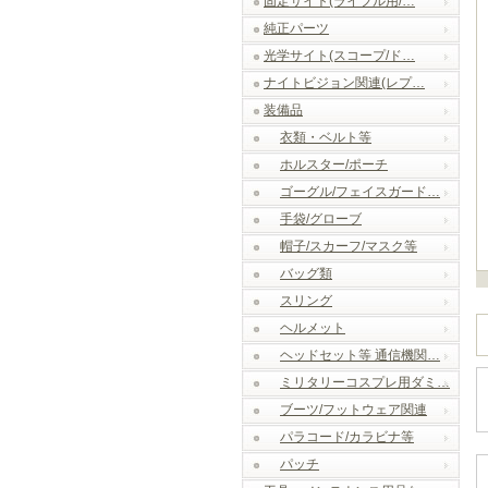
固定サイト(ライフル用/…
純正パーツ
光学サイト(スコープ/ド…
ナイトビジョン関連(レプ…
装備品
衣類・ベルト等
ホルスター/ポーチ
ゴーグル/フェイスガード…
手袋/グローブ
帽子/スカーフ/マスク等
バッグ類
スリング
ヘルメット
ヘッドセット等 通信機関…
ミリタリーコスプレ用ダミ…
ブーツ/フットウェア関連
パラコード/カラビナ等
パッチ