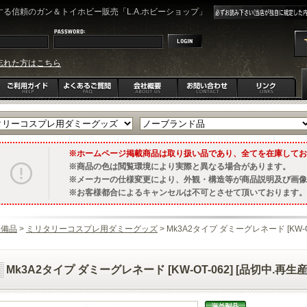
る信頼のガン＆トイホビー販売「L.A.ホビーショップ」
忘れた方はこちら
ホームページ掲載商品は取り扱い品であり、全てを在庫してお
商品の色は閲覧環境により実際と異なる場合があります。
メーカーの仕様変更により、外観・構造等が商品説明及び画像
お客様都合によるキャンセルは不可とさせて頂いております。
装備品
>
ミリタリーコスプレ用ダミーグッズ
> Mk3A2タイプ ダミーグレネード [KW-O
Mk3A2タイプ ダミーグレネード [KW-OT-062] [品切中.再生