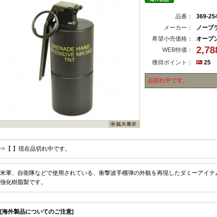
品番：
369-25
メーカー：
ノーブ
希望小売価格：
オープ
2,7
WEB特価：
獲得ポイント：
25
品切れ中です。
⇒【 】現在品切れ中です。
米軍、自衛隊などで使用されている、衝撃波手榴弾の外観を再現したダミーアイテ
強化樹脂製です。
[海外製品についてのご注意]