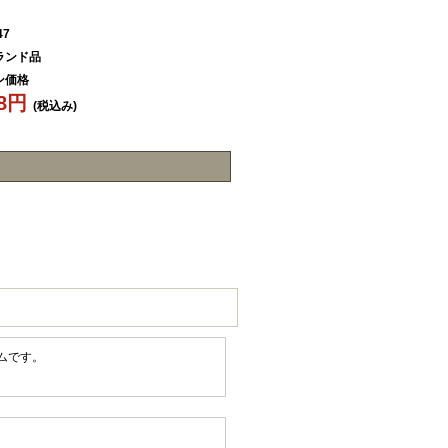
47
ランド品
ン価格
88円
(税込み)
ムです。