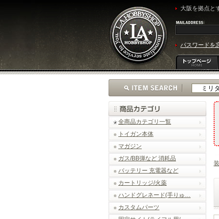
大阪を拠点とす
パスワードを
全商品カテゴリ一覧
トイガン本体
マガジン
ガス/BB弾など 消耗品
バッテリー 充電器など
カートリッジ/火薬
ハンドグレネード(手りゅ…
カスタムパーツ