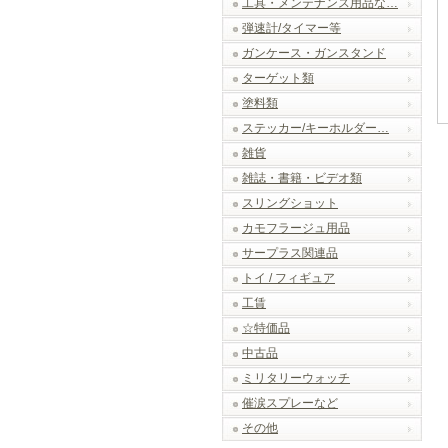
工具・メンテナンス用品な…
弾速計/タイマー等
ガンケース・ガンスタンド
ターゲット類
塗料類
ステッカー/キーホルダー…
雑貨
雑誌・書籍・ビデオ類
スリングショット
カモフラージュ用品
サープラス関連品
トイ / フィギュア
工賃
☆特価品
中古品
ミリタリーウォッチ
催涙スプレーなど
その他