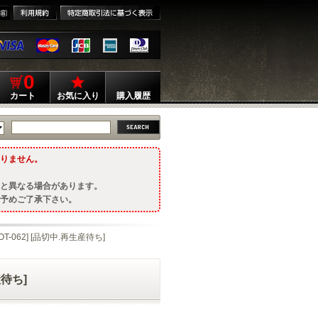
0
カート
お気に入り
購入履歴
りません。
と異なる場合があります。
予めご了承下さい。
T-062] [品切中.再生産待ち]
産待ち]