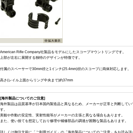
American Rifle Company社製品をモデルにしたスコープマウントリングです。
上部が左右に展開する独特のデザインが特徴です。
付属のスペーサーで30mm径と1インチ(25.4mm)径のスコープに両体対応します。
高さ(レイル上面からリング中央まで)約37mm
[海外製品についてのご注意]
海外製品は品質基準が日本国内製造品と異なるため、メーカーが正常と判断してい
す。
美観や作動の安定性、実射性能等がメーカーの主張と異なる場合もあります。
また、使い捨てを想定しており修理や補修部品の調達が困難な製品もあります。
詳しくは御注文前に「ご利用ガイド」の「海外製品についてのご注意」をお読み頂