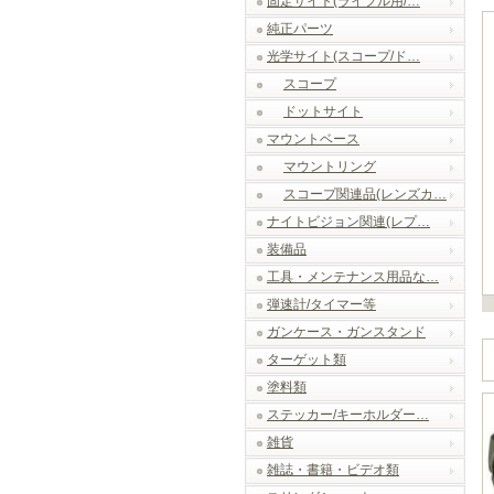
固定サイト(ライフル用/…
純正パーツ
光学サイト(スコープ/ド…
スコープ
ドットサイト
マウントベース
マウントリング
スコープ関連品(レンズカ…
ナイトビジョン関連(レプ…
装備品
工具・メンテナンス用品な…
弾速計/タイマー等
ガンケース・ガンスタンド
ターゲット類
塗料類
ステッカー/キーホルダー…
雑貨
雑誌・書籍・ビデオ類