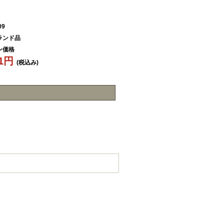
09
ランド品
ン価格
61円
(税込み)