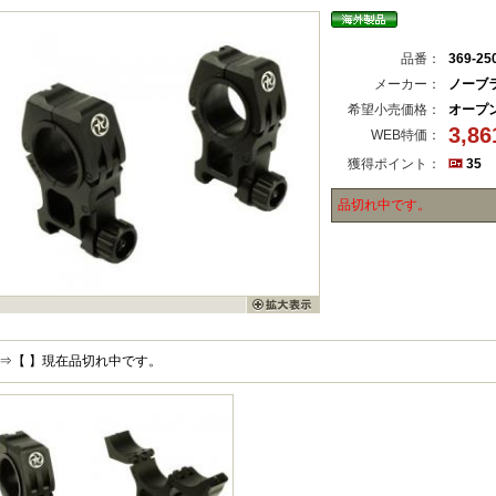
品番：
369-25
メーカー：
ノーブ
希望小売価格：
オープ
3,8
WEB特価：
獲得ポイント：
35
品切れ中です。
⇒【 】現在品切れ中です。