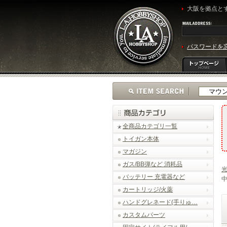
大阪を拠点とす
パスワードを
全商品カテゴリ一覧
トイガン本体
マガジン
ガス/BB弾など 消耗品
光
バッテリー 充電器など
中
カートリッジ/火薬
ハンドグレネード(手りゅ…
カスタムパーツ