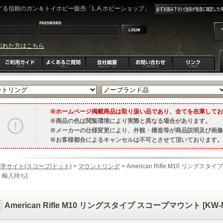
る信頼のガン＆トイホビー販売「L.A.ホビーショップ」
忘れた方はこちら
ホームページ掲載商品は取り扱い品であり、全てを在庫してお
商品の色は閲覧環境により実際と異なる場合があります。
メーカーの仕様変更により、外観・構造等が商品説明及び画像
お客様都合によるキャンセルは不可とさせて頂いております。
学サイト(スコープ/ドット)
>
マウントリング
> American Rifle M10 リングスタイ
.輸入待ち]
American Rifle M10 リングスタイプ スコープマウント [KW-M