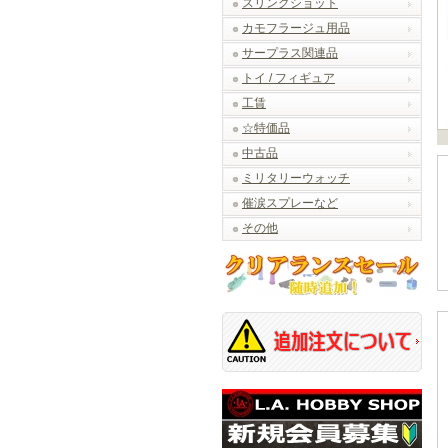
スリングショット
カモフラージュ用品
サープラス関連品
トイ / フィギュア
工賃
☆特価品
中古品
ミリタリーウォッチ
催涙スプレーなど
その他