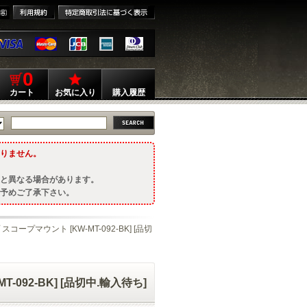
0
カート
お気に入り
購入履歴
りません。
と異なる場合があります。
予めご了承下さい。
プ スコープマウント [KW-MT-092-BK] [品切
T-092-BK] [品切中.輸入待ち]