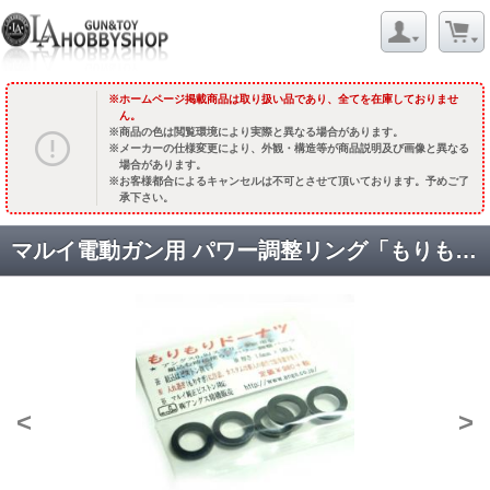
ホームページ掲載商品は取り扱い品であり、全てを在庫しておりませ
ん。
商品の色は閲覧環境により実際と異なる場合があります。
メーカーの仕様変更により、外観・構造等が商品説明及び画像と異なる
場合があります。
お客様都合によるキャンセルは不可とさせて頂いております。予めご了
承下さい。
マルイ電動ガン用 パワー調整リング「もりもりドーナツ」(1.6mm x 5枚) [取寄]
<
>