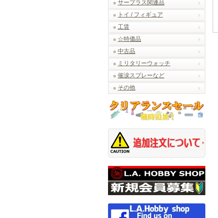
サープラス関連品
トイ / フィギュア
工賃
☆特価品
中古品
ミリタリーウォッチ
催涙スプレーなど
その他