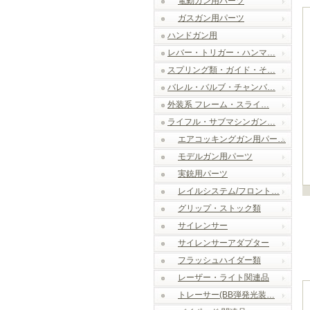
電動ガン用パーツ
ガスガン用パーツ
ハンドガン用
レバー・トリガー・ハンマ…
スプリング類・ガイド・そ…
バレル・バルブ・チャンバ…
外装系 フレーム・スライ…
ライフル・サブマシンガン…
エアコッキングガン用パー…
モデルガン用パーツ
実銃用パーツ
レイルシステム/フロント…
グリップ・ストック類
サイレンサー
サイレンサーアダプター
フラッシュハイダー類
レーザー・ライト関連品
トレーサー(BB弾発光装…