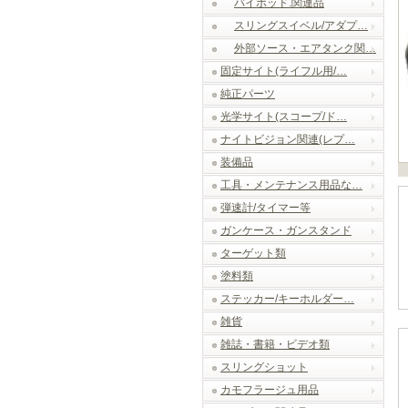
バイポッド.関連品
スリングスイベル/アダプ…
外部ソース・エアタンク関…
固定サイト(ライフル用/…
純正パーツ
光学サイト(スコープ/ド…
ナイトビジョン関連(レプ…
装備品
工具・メンテナンス用品な…
弾速計/タイマー等
ガンケース・ガンスタンド
ターゲット類
塗料類
ステッカー/キーホルダー…
雑貨
雑誌・書籍・ビデオ類
スリングショット
カモフラージュ用品