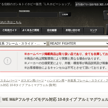
る信頼のガン＆トイホビー販売「L.A.ホビーショップ」
忘れた方はこちら
ホームページ掲載商品は取り扱い品であり、全てを在庫してお
商品の色は閲覧環境により実際と異なる場合があります。
メーカーの仕様変更により、外観・構造等が商品説明及び画像
お客様都合によるキャンセルは不可とさせて頂いております。
カスタムパーツ
>
ガスガン用パーツ
>
ハンドガン用
>
外装系 フレーム・スライド・
ル対応 10-8タイプ アルミマグウェル [取寄]
WE M&Pフルサイズモデル対応 10-8タイプ アルミマグウェル 