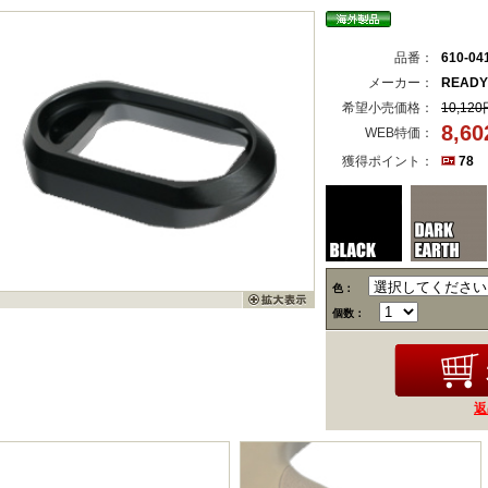
品番：
610-04
メーカー：
READY
希望小売価格：
10,120
8,6
WEB特価：
獲得ポイント：
78
色：
個数：
返