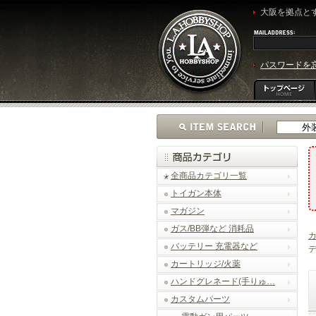
大阪を拠点とす
パスワードを
全商品カテゴリ一覧
トイガン本体
マガジン
ガス/BB弾など 消耗品
バッテリー 充電器など
デ
カートリッジ/火薬
ハンドグレネード(手りゅ…
カスタムパーツ