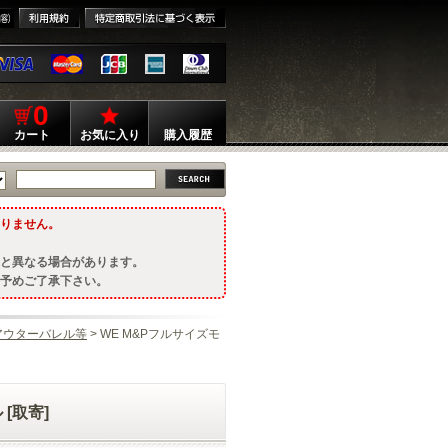
0
カート
お気に入り
購入履歴
りません。
と異なる場合があります。
予めご了承下さい。
アウターバレル等
> WE M&Pフルサイズモ
[取寄]