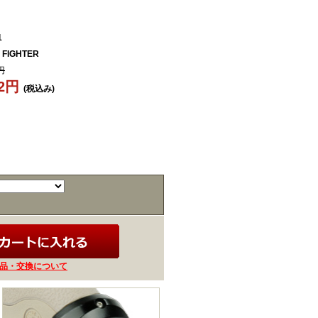
1
 FIGHTER
円
02円
(税込み)
品・交換について