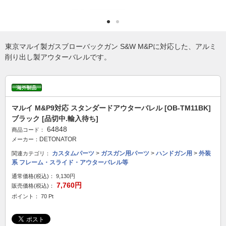
東京マルイ製ガスブローバックガン S&W M&Pに対応した、アルミ
削り出し製アウターバレルです。
マルイ M&P9対応 スタンダードアウターバレル [OB-TM11BK]
ブラック [品切中.輸入待ち]
64848
商品コード：
DETONATOR
メーカー：
カスタムパーツ
>
ガスガン用パーツ
>
ハンドガン用
>
外装
関連カテゴリ：
系 フレーム・スライド・アウターバレル等
通常価格(税込)：
9,130円
7,760円
販売価格(税込)：
ポイント： 70 Pt