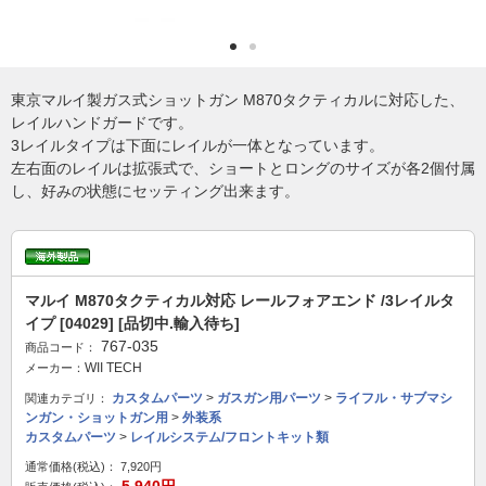
東京マルイ製ガス式ショットガン M870タクティカルに対応した、
レイルハンドガードです。
3レイルタイプは下面にレイルが一体となっています。
左右面のレイルは拡張式で、ショートとロングのサイズが各2個付属
し、好みの状態にセッティング出来ます。
マルイ M870タクティカル対応 レールフォアエンド /3レイルタ
イプ [04029] [品切中.輸入待ち]
767-035
商品コード：
WII TECH
メーカー：
カスタムパーツ
>
ガスガン用パーツ
>
ライフル・サブマシ
関連カテゴリ：
ンガン・ショットガン用
>
外装系
カスタムパーツ
>
レイルシステム/フロントキット類
通常価格(税込)：
7,920円