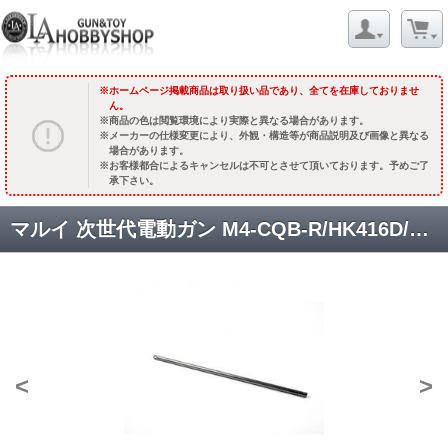
ホームページ掲載商品は取り扱い品であり、全てを在庫しておりませ
ん。
商品の色は閲覧環境により実際と異なる場合があります。
メーカーの仕様変更により、外観・構造等が商品説明及び画像と異なる
場合があります。
お客様都合によるキャンセルは不可とさせて頂いております。予めご了
承下さい。
マルイ 次世代電動ガン M4-CQB-R/HK416D/STD M933コマンド 対応TNバレル [AEP15HKRN] /275mm [取寄]
<
>