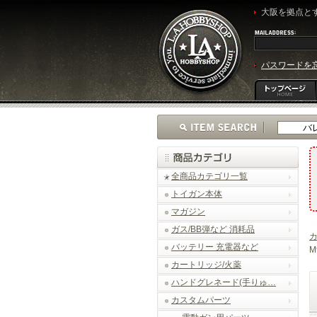
大阪を拠点とす
パスワードを
全商品カテゴリ一覧
トイガン本体
マガジン
ガス/BB弾など 消耗品
バッテリー 充電器など
M
カートリッジ/火薬
ハンドグレネード(手りゅ…
カスタムパーツ