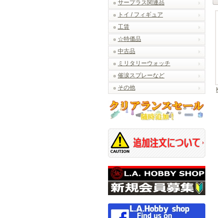
サープラス関連品
トイ / フィギュア
工賃
☆特価品
中古品
ミリタリーウォッチ
催涙スプレーなど
その他