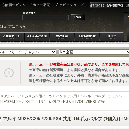
る信頼のガン＆トイホビー販売「L.A.ホビーショップ」
忘れた方はこちら
ホームページ掲載商品は取り扱い品であり、全てを在庫してお
商品の色は閲覧環境により実際と異なる場合があります。
メーカーの仕様変更により、外観・構造等が商品説明及び画像
お客様都合によるキャンセルは不可とさせて頂いております。
カスタムパーツ
>
ガスガン用パーツ
>
ハンドガン用
>
バレル・バルブ・チャンバー・
92F/G26/P226/PX4 共用 TNギガバルブ (1個入) [TM041M9NB] [取寄]
マルイ M92F/G26/P226/PX4 共用 TNギガバルブ (1個入) [TM0