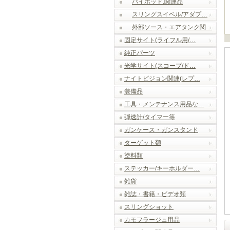
バイポッド.関連品
スリングスイベル/アダプ…
外部ソース・エアタンク関…
固定サイト(ライフル用/…
純正パーツ
光学サイト(スコープ/ド…
ナイトビジョン関連(レプ…
装備品
工具・メンテナンス用品な…
弾速計/タイマー等
ガンケース・ガンスタンド
ターゲット類
塗料類
ステッカー/キーホルダー…
雑貨
雑誌・書籍・ビデオ類
スリングショット
カモフラージュ用品