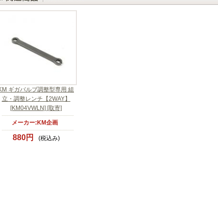
KM ギガバルブ調整型専用 組
立・調整レンチ【2WAY】
[KM04VWLN] [取寄]
メーカー:KM企画
880円
(税込み)