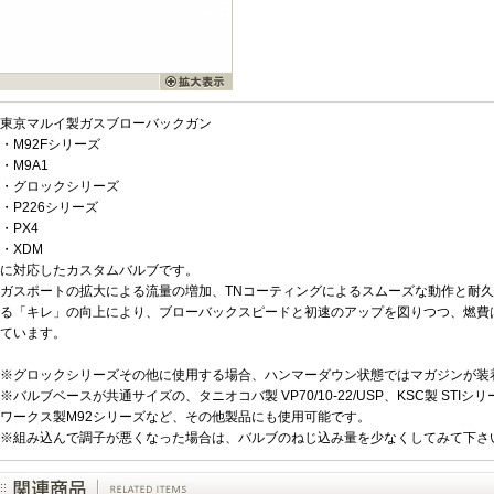
東京マルイ製ガスブローバックガン
・M92Fシリーズ
・M9A1
・グロックシリーズ
・P226シリーズ
・PX4
・XDM
に対応したカスタムバルブです。
ガスポートの拡大による流量の増加、TNコーティングによるスムーズな動作と耐
る「キレ」の向上により、ブローバックスピードと初速のアップを図りつつ、燃費
ています。
※グロックシリーズその他に使用する場合、ハンマーダウン状態ではマガジンが装
※バルブベースが共通サイズの、タニオコバ製 VP70/10-22/USP、KSC製 STIシリー
ワークス製M92シリーズなど、その他製品にも使用可能です。
※組み込んで調子が悪くなった場合は、バルブのねじ込み量を少なくしてみて下さ