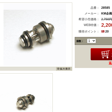
品番：
28585
メーカー：
KM企画
希望小売価格：
2,750円
2,2
WEB特価：
獲得ポイント：
20
個数：
返