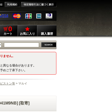
0
カート
お気に入り
購入履歴
りません。
と異なる場合があります。
予めご了承下さい。
ピストン等
> マルイ
41M9NB] [取寄]