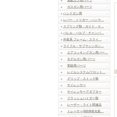
電動ガン用パーツ
ガスガン用パーツ
ハンドガン用
レバー・トリガー・ハンマ…
スプリング類・ガイド・そ…
バレル・バルブ・チャンバ…
外装系 フレーム・スライ…
ライフル・サブマシンガン…
エアコッキングガン用パー…
モデルガン用パーツ
実銃用パーツ
レイルシステム/フロント…
グリップ・ストック類
サイレンサー
サイレンサーアダプター
フラッシュハイダー類
レーザー・ライト関連品
トレーサー(BB弾発光装…