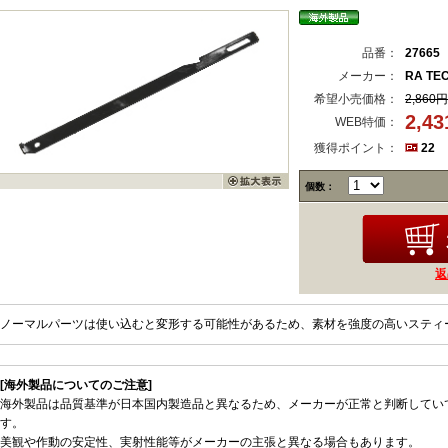
品番：
27665
メーカー：
RA TE
希望小売価格：
2,860円
2,4
WEB特価：
獲得ポイント：
22
個数：
返
ノーマルパーツは使い込むと変形する可能性があるため、素材を強度の高いスティ
[海外製品についてのご注意]
海外製品は品質基準が日本国内製造品と異なるため、メーカーが正常と判断してい
す。
美観や作動の安定性、実射性能等がメーカーの主張と異なる場合もあります。