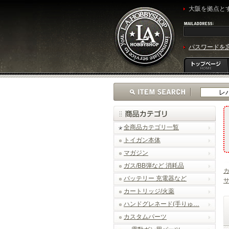
大阪を拠点とす
パスワードを
全商品カテゴリ一覧
トイガン本体
マガジン
ガス/BB弾など 消耗品
バッテリー 充電器など
カートリッジ/火薬
ハンドグレネード(手りゅ…
カスタムパーツ