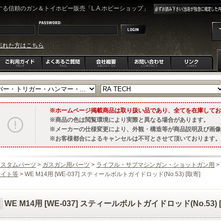
る信頼のガン＆トイホビー販売「L.A.ホビーショップ」
忘れた方はこちら
ホームページ掲載商品は取り扱い品であり、全てを在庫してお
商品の色は閲覧環境により実際と異なる場合があります。
メーカーの仕様変更により、外観・構造等が商品説明及び画像
お客様都合によるキャンセルは不可とさせて頂いております。
カスタムパーツ
>
ガスガン用パーツ
>
ライフル・サブマシンガン・ショットガン用
>
サイト等
> WE M14用 [WE-037] スティールボルトガイドロッド(No.53) [取寄]
WE M14用 [WE-037] スティールボルトガイドロッド(No.53) 