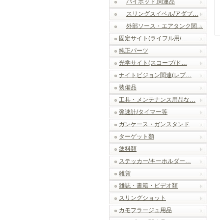
バイポッド.関連品
スリングスイベル/アダプ…
外部ソース・エアタンク関…
固定サイト(ライフル用/…
純正パーツ
光学サイト(スコープ/ド…
ナイトビジョン関連(レプ…
装備品
工具・メンテナンス用品な…
弾速計/タイマー等
ガンケース・ガンスタンド
ターゲット類
塗料類
ステッカー/キーホルダー…
雑貨
雑誌・書籍・ビデオ類
スリングショット
カモフラージュ用品