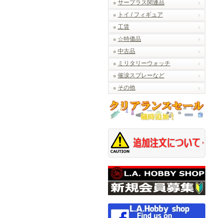
サープラス関連品
トイ / フィギュア
工賃
☆特価品
中古品
ミリタリーウォッチ
催涙スプレーなど
その他