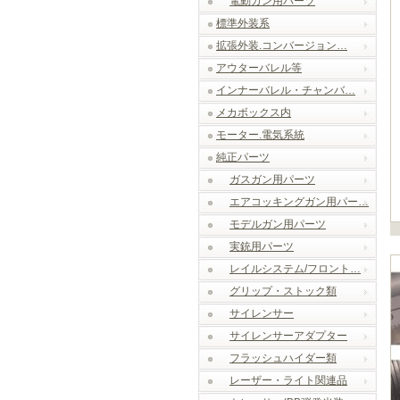
電動ガン用パーツ
標準外装系
拡張外装.コンバージョン…
アウターバレル等
インナーバレル・チャンバ…
メカボックス内
モーター.電気系統
純正パーツ
ガスガン用パーツ
エアコッキングガン用パー…
モデルガン用パーツ
実銃用パーツ
レイルシステム/フロント…
グリップ・ストック類
サイレンサー
サイレンサーアダプター
フラッシュハイダー類
レーザー・ライト関連品