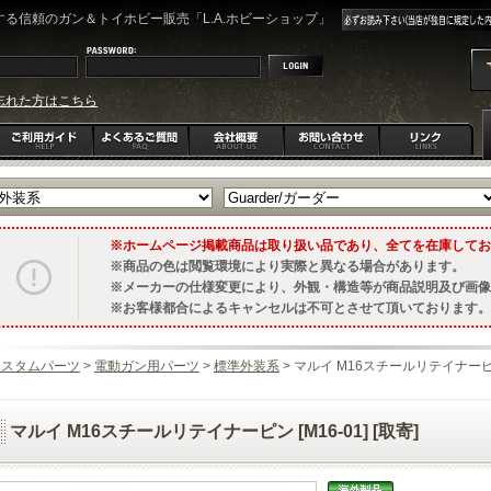
る信頼のガン＆トイホビー販売「L.A.ホビーショップ」
忘れた方はこちら
ホームページ掲載商品は取り扱い品であり、全てを在庫してお
商品の色は閲覧環境により実際と異なる場合があります。
メーカーの仕様変更により、外観・構造等が商品説明及び画像
お客様都合によるキャンセルは不可とさせて頂いております。
カスタムパーツ
>
電動ガン用パーツ
>
標準外装系
> マルイ M16スチールリテイナーピン [
マルイ M16スチールリテイナーピン [M16-01] [取寄]