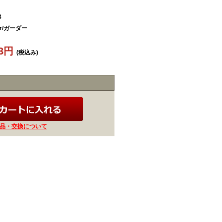
3
er/ガーダー
63円
(税込み)
品・交換について