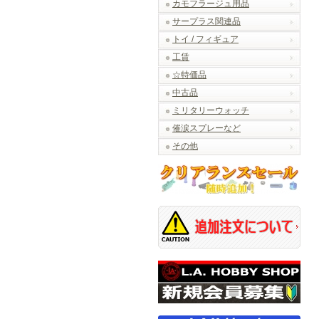
カモフラージュ用品
サープラス関連品
トイ / フィギュア
工賃
☆特価品
中古品
ミリタリーウォッチ
催涙スプレーなど
その他