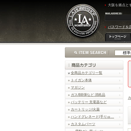
大阪を拠点とす
パスワードを
全商品カテゴリ一覧
トイガン本体
マガジン
ガス/BB弾など 消耗品
バッテリー 充電器など
カートリッジ/火薬
ハンドグレネード(手りゅ…
カスタムパーツ