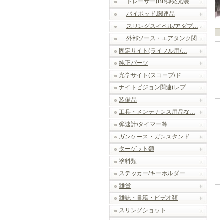
トレーサー(BB弾発光装…
バイポッド.関連品
スリングスイベル/アダプ…
外部ソース・エアタンク関…
固定サイト(ライフル用/…
純正パーツ
光学サイト(スコープ/ド…
ナイトビジョン関連(レプ…
装備品
工具・メンテナンス用品な…
弾速計/タイマー等
ガンケース・ガンスタンド
ターゲット類
塗料類
ステッカー/キーホルダー…
雑貨
雑誌・書籍・ビデオ類
スリングショット