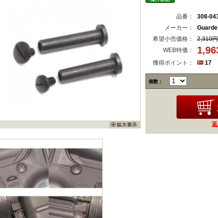
品番：
308-04
メーカー：
Guard
希望小売価格：
2,310円
1,9
WEB特価：
獲得ポイント：
17
個数：
返