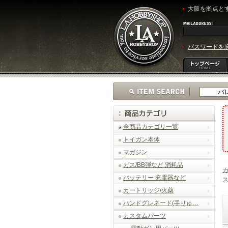
大阪を拠点とす
パスワードを
全商品カテゴリ一覧
トイガン本体
マガジン
ガス/BB弾など 消耗品
バッテリー 充電器など
ス
カートリッジ/火薬
ハンドグレネード(手りゅ…
カスタムパーツ