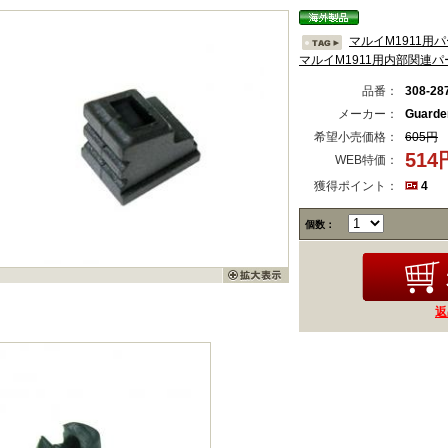
マルイM1911用
マルイM1911用内部関連パ
品番：
308-28
メーカー：
Guard
希望小売価格：
605円
51
WEB特価：
獲得ポイント：
4
個数：
返