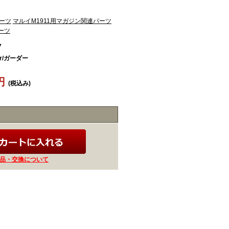
パーツ
マルイM1911用マガジン関連パーツ
ーツ
7
er/ガーダー
4円
(税込み)
品・交換について