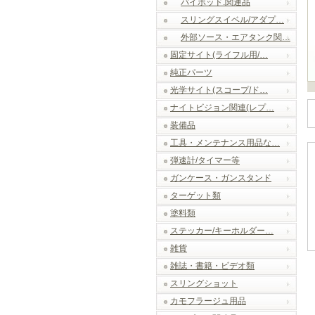
バイポッド.関連品
スリングスイベル/アダプ…
外部ソース・エアタンク関…
固定サイト(ライフル用/…
純正パーツ
光学サイト(スコープ/ド…
ナイトビジョン関連(レプ…
装備品
工具・メンテナンス用品な…
弾速計/タイマー等
ガンケース・ガンスタンド
ターゲット類
塗料類
ステッカー/キーホルダー…
雑貨
雑誌・書籍・ビデオ類
スリングショット
カモフラージュ用品