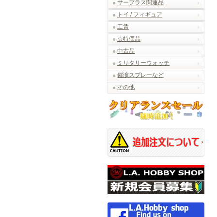
サープラス関連品
トイ / フィギュア
工賃
☆特価品
中古品
ミリタリーウォッチ
催涙スプレーなど
その他