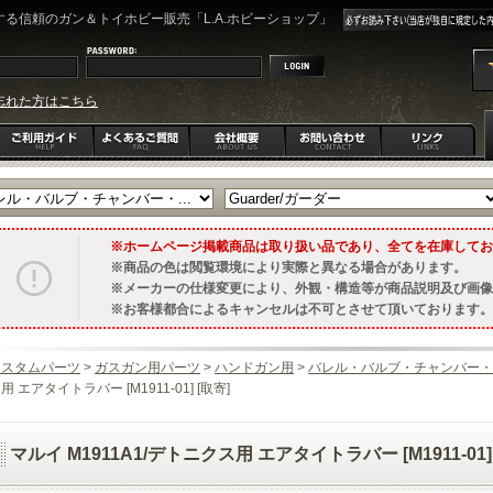
る信頼のガン＆トイホビー販売「L.A.ホビーショップ」
忘れた方はこちら
ホームページ掲載商品は取り扱い品であり、全てを在庫してお
商品の色は閲覧環境により実際と異なる場合があります。
メーカーの仕様変更により、外観・構造等が商品説明及び画像
お客様都合によるキャンセルは不可とさせて頂いております。
カスタムパーツ
>
ガスガン用パーツ
>
ハンドガン用
>
バレル・バルブ・チャンバー・
用 エアタイトラバー [M1911-01] [取寄]
マルイ M1911A1/デトニクス用 エアタイトラバー [M1911-01] 