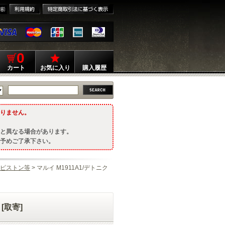
0
カート
お気に入り
購入履歴
りません。
と異なる場合があります。
予めご了承下さい。
ピストン等
> マルイ M1911A1/デトニク
[取寄]