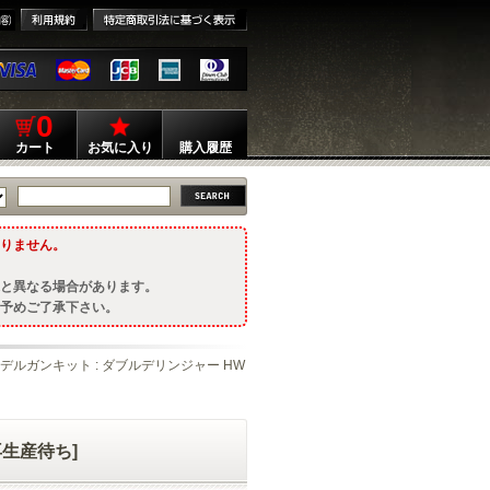
0
カート
お気に入り
購入履歴
りません。
と異なる場合があります。
予めご了承下さい。
モデルガンキット : ダブルデリンジャー HW
再生産待ち]