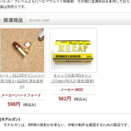
バレル・フレームともにヘビーウェイト樹脂製、その他に金属部品を多用しており、
薬は別売りです。
カート : .41口径デリンジャー
キャップ火薬:MGキャッ
用 (2発入) [品切中.再生産待
プ/7mm (50入2) 黄色 [取寄]
ち]
メーカー:MGC
メーカー:ハートフォード
561円
(税込み)
598円
(税込み)
[モデルガン]
モデルガンは、BB弾の発射が出来ない、外観や動作を鑑賞するための製品です。