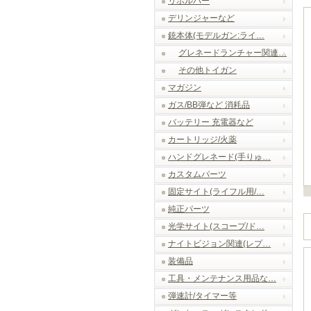
リボルバー
デリンジャーなど
銃本体(モデルガン:ライ…
グレネードランチャー関連…
その他トイガン
マガジン
ガス/BB弾など 消耗品
バッテリー 充電器など
カートリッジ/火薬
ハンドグレネード(手りゅ…
カスタムパーツ
固定サイト(ライフル用/…
純正パーツ
光学サイト(スコープ/ド…
ナイトビジョン関連(レプ…
装備品
工具・メンテナンス用品な…
弾速計/タイマー等