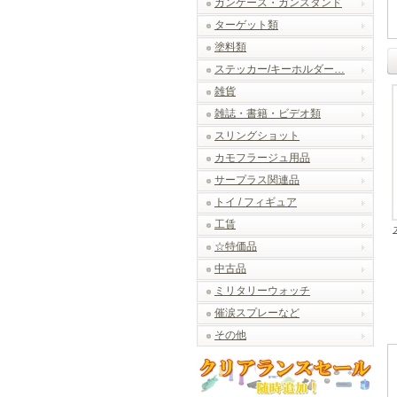
ガンケース・ガンスタンド
ターゲット類
塗料類
ステッカー/キーホルダー…
雑貨
雑誌・書籍・ビデオ類
スリングショット
カモフラージュ用品
サープラス関連品
トイ / フィギュア
工賃
☆特価品
中古品
ミリタリーウォッチ
催涙スプレーなど
その他