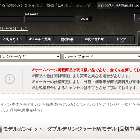
る信頼のガン＆トイホビー販売「L.A.ホビーショップ」
忘れた方はこちら
ホームページ掲載商品は取り扱い品であり、全てを在庫してお
商品の色は閲覧環境により実際と異なる場合があります。
メーカーの仕様変更により、外観・構造等が商品説明及び画像
お客様都合によるキャンセルは不可とさせて頂いております。
トイガン本体
>
モデルガン
>
銃本体(モデルガン:ハンドガン)
>
デリンジャーなど
> 
デル [品切中.再生産待ち]
モデルガンキット : ダブルデリンジャー HWモデル [品切中.