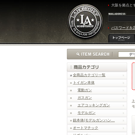
大阪を拠点とす
パスワードを
全商品カテゴリ一覧
トイガン本体
電動ガン
ガスガン
エアコッキングガン
モ
モデルガン
銃本体(モデルガン:ハン…
オートマチック