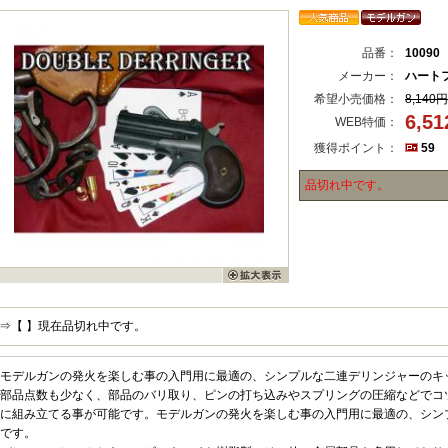
品番：
10090
メーカー：
ハート
希望小売価格：
8,140円
6,5
WEB特価：
獲得ポイント：
59
品切れ中です。
⇒【 】現在品切れ中です。
モデルガンの発火を楽しむ事の入門用に最適の、シンプルな二連デリンジャーのキ
部品点数も少なく、部品のバリ取り、ピンの打ち込みやスプリングの圧縮などでコ
に組み立てる事が可能です。モデルガンの発火を楽しむ事の入門用に最適の、シン
です。