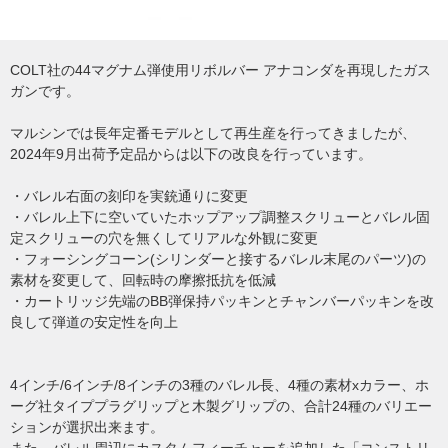
COLT社の44マグナム弾使用リボルバー アナコンダを再現したガス
ガンです。
マルシンでは長年定番モデルとして再生産を行ってきましたが、
2024年9月出荷予定品からは以下の改良を行っています。
・バレル右面の刻印を実銃通りに変更
・バレル上下に空いていたホップアップ調整スクリューとバレル固
定スクリューの穴を無くしてリアルな外観に変更
・フォーシングコーン(シリンダーと接するバレル末尾のパーツ)の
素材を変更して、回転時の摩擦抵抗を低減
・カートリッジ先端のBB弾保持パッキンとチャンバーパッキンを改
良して弾道の安定性を向上
4インチ/6インチ/8インチの3種のバレル長、4種の素材xカラー、ホ
ーグ社タイププラグリップと木製グリップの、合計24種のバリエー
ションが選択出来ます。