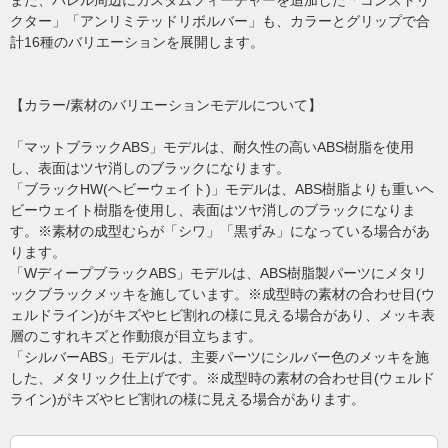
また、バレル周辺にカスタムフィーチャーを追加した「コンストリ
クター」「アンリミテッドリボルバー」も、カラーとグリップで合
計16種のバリエーションを展開します。
【カラー/素材のバリエーションモデルについて】
「マットブラックABS」モデルは、耐久性の高いABS樹脂を使用
し、表面はツヤ消しのブラックになります。
「ブラックHW(ヘビーウェイト)」モデルは、ABS樹脂よりも重いヘ
ビーウェイト樹脂を使用し、表面はツヤ消しのブラックになりま
す。※素材の成型むらが「シワ」「黒ずみ」になっている場合があ
ります。
「WディープブラックABS」モデルは、ABS樹脂製パーツにメタリ
ックブラックメッキを施しています。※成型時の素材の合わせ目(ウ
ェルドライン)がキズやヒビ割れの様に見える場合があり、メッキ表
層のこすれキズと作動痕が目立ちます。
「シルバーABS」モデルは、主要パーツにシルバー色のメッキを施
した、メタリック仕上げです。※成型時の素材の合わせ目(ウェルド
ライン)がキズやヒビ割れの様に見える場合があります。