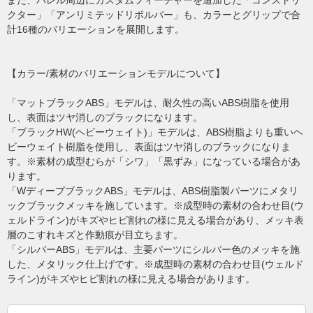
また、バレル周辺にカスタムフィーチャーを追加した「コンストリ
クター」「アンリミテッドリボルバー」も、カラーとグリップで合
計16種のバリエーションを展開します。
【カラー/素材のバリエーションモデルについて】
「マットブラックABS」モデルは、耐久性の高いABS樹脂を使用
し、表面はツヤ消しのブラックになります。
「ブラックHW(ヘビーウェイト)」モデルは、ABS樹脂よりも重いヘ
ビーウェイト樹脂を使用し、表面はツヤ消しのブラックになりま
す。※素材の成型むらが「シワ」「黒ずみ」になっている場合があ
ります。
「WディープブラックABS」モデルは、ABS樹脂製パーツにメタリ
ックブラックメッキを施しています。※成型時の素材の合わせ目(ウ
ェルドライン)がキズやヒビ割れの様に見える場合があり、メッキ表
層のこすれキズと作動痕が目立ちます。
「シルバーABS」モデルは、主要パーツにシルバー色のメッキを施
した、メタリック仕上げです。※成型時の素材の合わせ目(ウェルド
ライン)がキズやヒビ割れの様に見える場合があります。