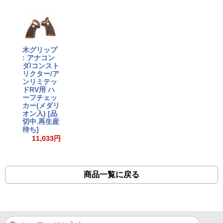
木グリップ
: アナコン
ダ/コンスト
リクター/ア
ンリミテッ
ドRV用 ハ
ーフチェッ
カー(メダリ
オン入) [品
切中.再生産
待ち]
11,033円
商品一覧に戻る