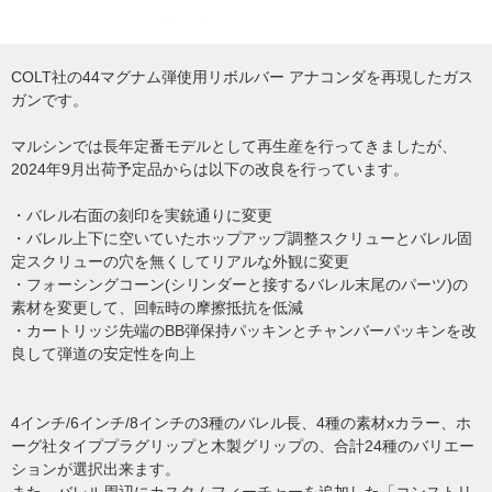
COLT社の44マグナム弾使用リボルバー アナコンダを再現したガス
ガンです。
マルシンでは長年定番モデルとして再生産を行ってきましたが、
2024年9月出荷予定品からは以下の改良を行っています。
・バレル右面の刻印を実銃通りに変更
・バレル上下に空いていたホップアップ調整スクリューとバレル固
定スクリューの穴を無くしてリアルな外観に変更
・フォーシングコーン(シリンダーと接するバレル末尾のパーツ)の
素材を変更して、回転時の摩擦抵抗を低減
・カートリッジ先端のBB弾保持パッキンとチャンバーパッキンを改
良して弾道の安定性を向上
4インチ/6インチ/8インチの3種のバレル長、4種の素材xカラー、ホ
ーグ社タイププラグリップと木製グリップの、合計24種のバリエー
ションが選択出来ます。