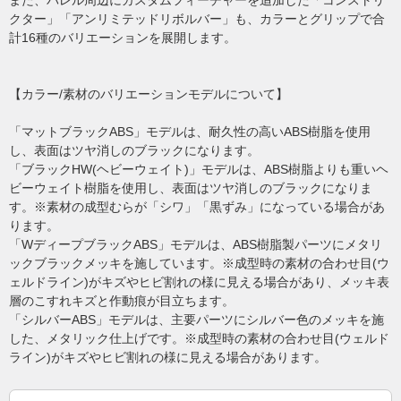
また、バレル周辺にカスタムフィーチャーを追加した「コンストリ
クター」「アンリミテッドリボルバー」も、カラーとグリップで合
計16種のバリエーションを展開します。
【カラー/素材のバリエーションモデルについて】
「マットブラックABS」モデルは、耐久性の高いABS樹脂を使用
し、表面はツヤ消しのブラックになります。
「ブラックHW(ヘビーウェイト)」モデルは、ABS樹脂よりも重いヘ
ビーウェイト樹脂を使用し、表面はツヤ消しのブラックになりま
す。※素材の成型むらが「シワ」「黒ずみ」になっている場合があ
ります。
「WディープブラックABS」モデルは、ABS樹脂製パーツにメタリ
ックブラックメッキを施しています。※成型時の素材の合わせ目(ウ
ェルドライン)がキズやヒビ割れの様に見える場合があり、メッキ表
層のこすれキズと作動痕が目立ちます。
「シルバーABS」モデルは、主要パーツにシルバー色のメッキを施
した、メタリック仕上げです。※成型時の素材の合わせ目(ウェルド
ライン)がキズやヒビ割れの様に見える場合があります。