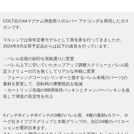
COLT社の44マグナム弾使用リボルバー アナコンダを再現したガス
ガンです。
マルシンでは長年定番モデルとして再生産を行ってきましたが、
2024年9月出荷予定品からは以下の改良を行っています。
・バレル右面の刻印を実銃通りに変更
・バレル上下に空いていたホップアップ調整スクリューとバレル固
定スクリューの穴を無くしてリアルな外観に変更
・フォーシングコーン(シリンダーと接するバレル末尾のパーツ)の
素材を変更して、回転時の摩擦抵抗を低減
・カートリッジ先端のBB弾保持パッキンとチャンバーパッキンを改
良して弾道の安定性を向上
4インチ/6インチ/8インチの3種のバレル長、4種の素材xカラー、ホ
ーグ社タイププラグリップと木製グリップの、合計24種のバリエー
ションが選択出来ます。