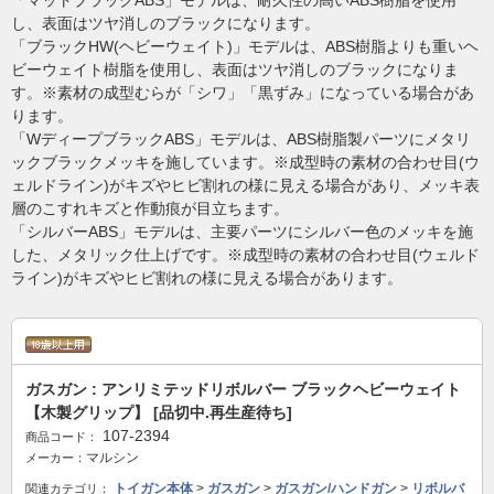
「マットブラックABS」モデルは、耐久性の高いABS樹脂を使用
し、表面はツヤ消しのブラックになります。
「ブラックHW(ヘビーウェイト)」モデルは、ABS樹脂よりも重いヘ
ビーウェイト樹脂を使用し、表面はツヤ消しのブラックになりま
す。※素材の成型むらが「シワ」「黒ずみ」になっている場合があ
ります。
「WディープブラックABS」モデルは、ABS樹脂製パーツにメタリ
ックブラックメッキを施しています。※成型時の素材の合わせ目(ウ
ェルドライン)がキズやヒビ割れの様に見える場合があり、メッキ表
層のこすれキズと作動痕が目立ちます。
「シルバーABS」モデルは、主要パーツにシルバー色のメッキを施
した、メタリック仕上げです。※成型時の素材の合わせ目(ウェルド
ライン)がキズやヒビ割れの様に見える場合があります。
ガスガン : アンリミテッドリボルバー ブラックヘビーウェイト
【木製グリップ】 [品切中.再生産待ち]
107-2394
商品コード：
マルシン
メーカー：
トイガン本体
>
ガスガン
>
ガスガン/ハンドガン
>
リボルバ
関連カテゴリ：