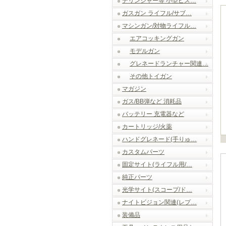
デリンジャー等 小型ピス…
ガスガン ライフル/サブ…
マシンガン/対物ライフル…
エアコッキングガン
モデルガン
グレネードランチャー関連…
その他トイガン
マガジン
ガス/BB弾など 消耗品
バッテリー 充電器など
カートリッジ/火薬
ハンドグレネード(手りゅ…
カスタムパーツ
固定サイト(ライフル用/…
純正パーツ
光学サイト(スコープ/ド…
ナイトビジョン関連(レプ…
装備品