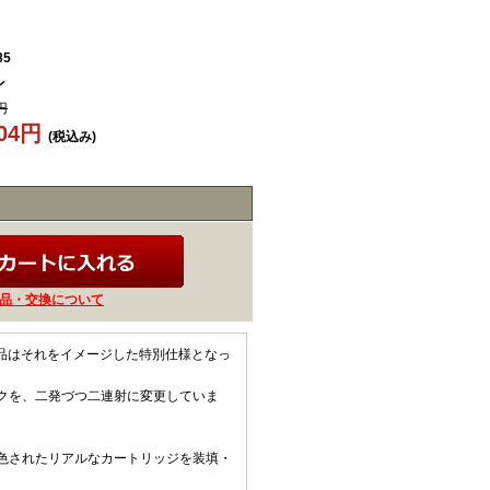
85
ン
円
704円
(税込み)
品・交換について
製品はそれをイメージした特別仕様となっ
クを、二発づつ二連射に変更していま
色されたリアルなカートリッジを装填・