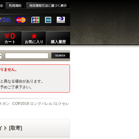
0
カート
お気に入り
購入履歴
りません。
と異なる場合があります。
予めご了承下さい。
スガン : COP2019 ロングバレル /エクセレ
ト [取寄]