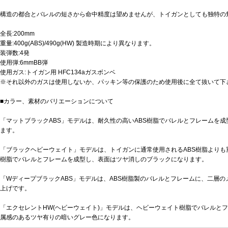
構造の都合とバレルの短さから命中精度は望めませんが、トイガンとしても独特の
全長:200mm
重量:400g(ABS)/490g(HW) 製造時期により異なります。
装弾数:4発
使用弾:6mmBB弾
使用ガス:トイガン用 HFC134aガスボンベ
※それ以外のガスは使用しないか、パッキン等の保護のため使用後に全て抜いて下
■カラー、素材のバリエーションについて
「マットブラックABS」モデルは、耐久性の高いABS樹脂でバレルとフレームを
ます。
「ブラックヘビーウェイト」モデルは、トイガンに通常使用されるABS樹脂よりも
樹脂でバレルとフレームを成型し、表面はツヤ消しのブラックになります。
「WディープブラックABS」モデルは、ABS樹脂製のバレルとフレームに、二層
上げです。
「エクセレントHW(ヘビーウェイト)」モデルは、ヘビーウェイト樹脂でバレルと
属感のあるツヤ有りの暗いグレー色になります。