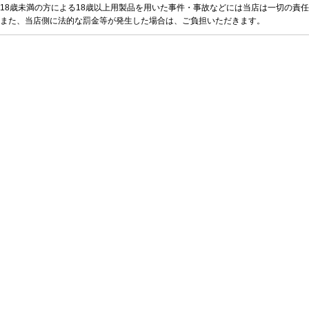
18歳未満の方による18歳以上用製品を用いた事件・事故などには当店は一切の責
また、当店側に法的な罰金等が発生した場合は、ご負担いただきます。