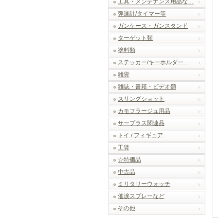
工具・メンテナンス用品な…
弾速計/タイマー等
ガンケース・ガンスタンド
ターゲット類
塗料類
ステッカー/キーホルダー…
雑貨
雑誌・書籍・ビデオ類
スリングショット
カモフラージュ用品
サープラス関連品
トイ / フィギュア
工賃
☆特価品
中古品
ミリタリーウォッチ
催涙スプレーなど
その他