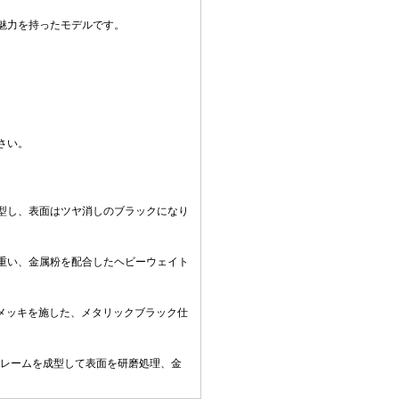
魅力を持ったモデルです。
さい。
成型し、表面はツヤ消しのブラックになり
重い、金属粉を配合したヘビーウェイト
のメッキを施した、メタリックブラック仕
フレームを成型して表面を研磨処理、金