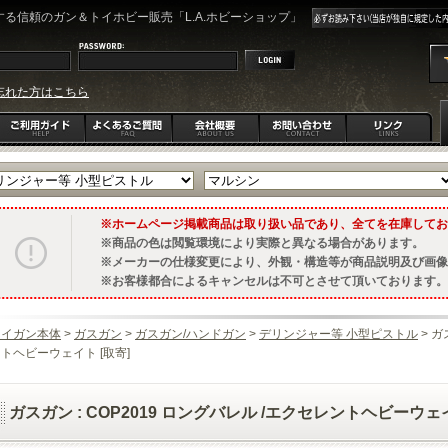
る信頼のガン＆トイホビー販売「L.A.ホビーショップ」
忘れた方はこちら
ホームページ掲載商品は取り扱い品であり、全てを在庫してお
商品の色は閲覧環境により実際と異なる場合があります。
メーカーの仕様変更により、外観・構造等が商品説明及び画像
お客様都合によるキャンセルは不可とさせて頂いております。
トイガン本体
>
ガスガン
>
ガスガン/ハンドガン
>
デリンジャー等 小型ピストル
> ガ
トヘビーウェイト [取寄]
ガスガン : COP2019 ロングバレル /エクセレントヘビーウェイ