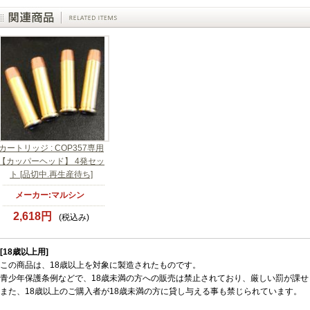
カートリッジ : COP357専用
【カッパーヘッド】 4発セッ
ト [品切中.再生産待ち]
メーカー:マルシン
2,618円
(税込み)
[18歳以上用]
この商品は、18歳以上を対象に製造されたものです。
青少年保護条例などで、18歳未満の方への販売は禁止されており、厳しい罰が課せ
また、18歳以上のご購入者が18歳未満の方に貸し与える事も禁じられています。