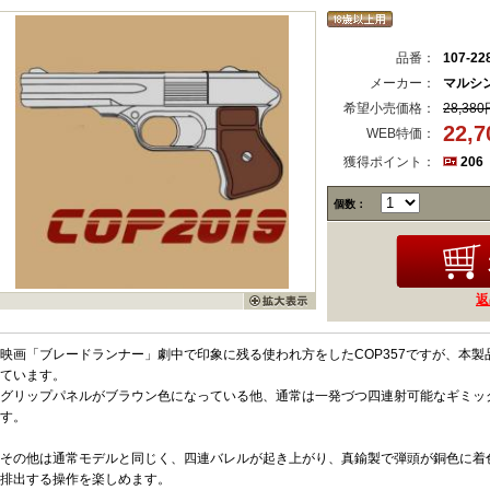
品番：
107-22
メーカー：
マルシ
希望小売価格：
28,380
22,
WEB特価：
獲得ポイント：
206
個数：
返
映画「ブレードランナー」劇中で印象に残る使われ方をしたCOP357ですが、本
ています。
グリップパネルがブラウン色になっている他、通常は一発づつ四連射可能なギミッ
す。
その他は通常モデルと同じく、四連バレルが起き上がり、真鍮製で弾頭が銅色に着
排出する操作を楽しめます。