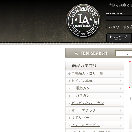
大阪を拠点とす
パスワードを
全商品カテゴリ一覧
トイガン本体
電動ガン
ガスガン
ガスガン/ハンドガン
ン
オートマチック
リボルバー
ピストルカービン