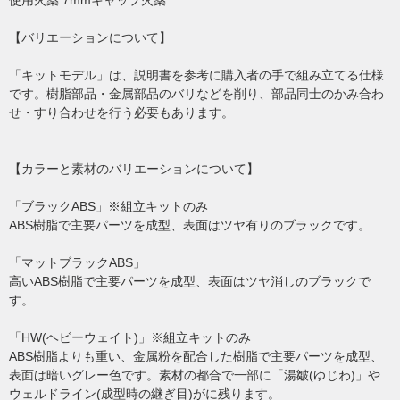
使用火薬 7mmキャップ火薬
【バリエーションについて】
「キットモデル」は、説明書を参考に購入者の手で組み立てる仕様
です。樹脂部品・金属部品のバリなどを削り、部品同士のかみ合わ
せ・すり合わせを行う必要もあります。
【カラーと素材のバリエーションについて】
「ブラックABS」※組立キットのみ
ABS樹脂で主要パーツを成型、表面はツヤ有りのブラックです。
「マットブラックABS」
高いABS樹脂で主要パーツを成型、表面はツヤ消しのブラックで
す。
「HW(ヘビーウェイト)」※組立キットのみ
ABS樹脂よりも重い、金属粉を配合した樹脂で主要パーツを成型、
表面は暗いグレー色です。素材の都合で一部に「湯皺(ゆじわ)」や
ウェルドライン(成型時の継ぎ目)がに残ります。