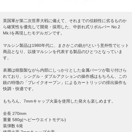
英国軍が第二次世界大戦に備えて、それまでの信頼性に劣るものか
ら確実性を優先して開発・採用した、中折れ式リボルバー No.2
Mk.Iを再現したモデルガンです。
マルシン製品は1980年代に、まさかこの銃が!という意外性でヒット
商品となり、以後マルシンを代表する製品のひとつとなっていま
す。
表層は樹脂製ながら内部にしっかりとした金属パーツが取り付けら
れており、シングル・ダブルアクションの操作感はもちろん、この
銃の特徴の「ブレイクオープン」によるカートリッジの排出操作も
快調・快適です。
もちろん、7mmキャップ火薬を使用した発火も楽しめます。
全長 270mm
重量 580g(ヘビーウエイトモデル)
装弾数 6発