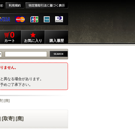
0
カート
お気に入り
購入履歴
りません。
と異なる場合があります。
予めご了承下さい。
 [廃]
取寄] [廃]