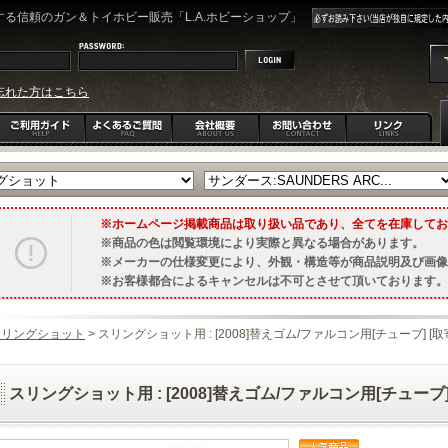
る信頼のガン＆トイホビー販売「L.A.ホビーショップ」
忘れた方はこちら
ホームページ掲載商品は取り扱い品であり、全てを在庫してお
商品の色は閲覧環境により実際と異なる場合があります。
メーカーの仕様変更により、外観・構造等が商品説明及び画像
お客様都合によるキャンセルは不可とさせて頂いております。
スリングショット
> スリングショット用 : [2008]替えゴム/ファルコン用[チューブ] [取寄]
スリングショット用 : [2008]替えゴム/ファルコン用[チューブ] [