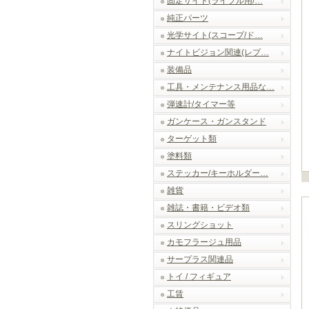
固定サイト(ライフル用/…
純正パーツ
光学サイト(スコープ/ド…
ナイトビジョン関連(レプ…
装備品
工具・メンテナンス用品な…
弾速計/タイマー等
ガンケース・ガンスタンド
ターゲット類
塗料類
ステッカー/キーホルダー…
雑貨
雑誌・書籍・ビデオ類
スリングショット
カモフラージュ用品
サープラス関連品
トイ / フィギュア
工賃