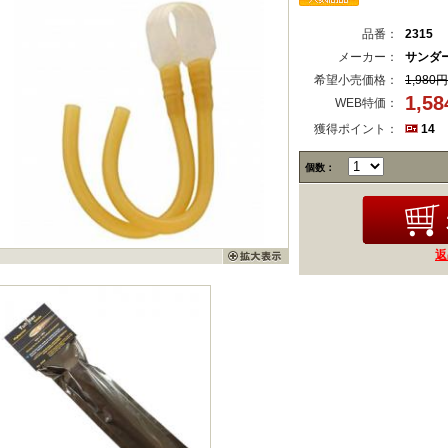
品番：
2315
メーカー：
サンダー
希望小売価格：
1,980円
1,5
WEB特価：
獲得ポイント：
14
個数：
返