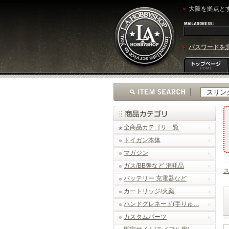
大阪を拠点とす
パスワードを
全商品カテゴリ一覧
トイガン本体
マガジン
ガス/BB弾など 消耗品
バッテリー 充電器など
カートリッジ/火薬
ハンドグレネード(手りゅ…
カスタムパーツ