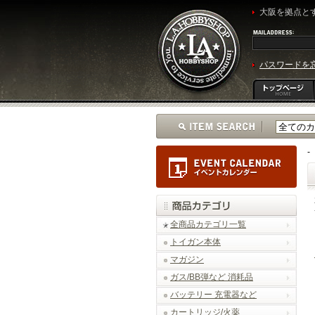
大阪を拠点とす
パスワードを
-
全商品カテゴリ一覧
トイガン本体
マガジン
ガス/BB弾など 消耗品
バッテリー 充電器など
カートリッジ/火薬