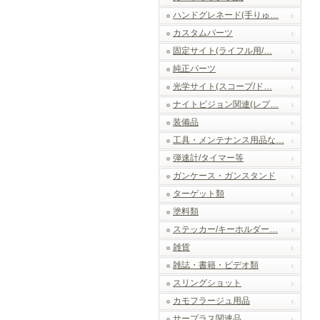
ハンドグレネード(手りゅ…
カスタムパーツ
固定サイト(ライフル用/…
純正パーツ
光学サイト(スコープ/ド…
ナイトビジョン関連(レプ…
装備品
工具・メンテナンス用品な…
弾速計/タイマー等
ガンケース・ガンスタンド
ターゲット類
塗料類
ステッカー/キーホルダー…
雑貨
雑誌・書籍・ビデオ類
スリングショット
カモフラージュ用品
サープラス関連品