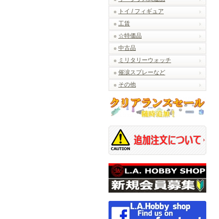
トイ / フィギュア
工賃
☆特価品
中古品
ミリタリーウォッチ
催涙スプレーなど
その他