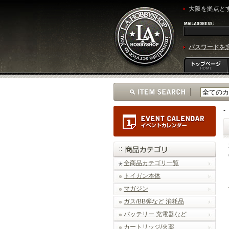
大阪を拠点とす
パスワードを
-
全商品カテゴリ一覧
トイガン本体
マガジン
ガス/BB弾など 消耗品
バッテリー 充電器など
カートリッジ/火薬