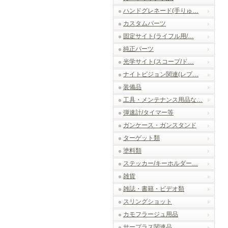
ハンドグレネード(手りゅ…
カスタムパーツ
固定サイト(ライフル用/…
純正パーツ
光学サイト(スコープ/ド…
ナイトビジョン関連(レプ…
装備品
工具・メンテナンス用品な…
弾速計/タイマー等
ガンケース・ガンスタンド
ターゲット類
塗料類
ステッカー/キーホルダー…
雑貨
雑誌・書籍・ビデオ類
スリングショット
カモフラージュ用品
サープラス関連品