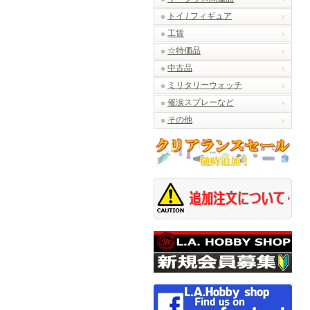
トイ / フィギュア
工賃
☆特価品
中古品
ミリタリーウォッチ
催涙スプレーなど
その他