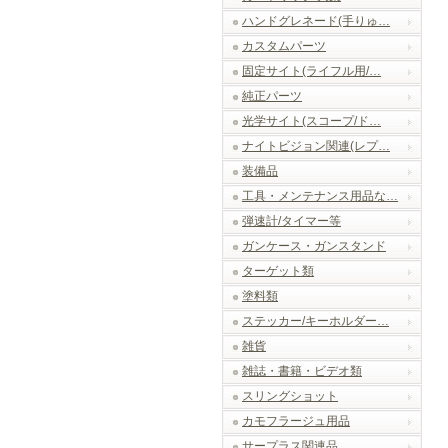
ハンドグレネード(手りゅ…
カスタムパーツ
固定サイト(ライフル用/…
純正パーツ
光学サイト(スコープ/ド…
ナイトビジョン関連(レプ…
装備品
工具・メンテナンス用品な…
弾速計/タイマー等
ガンケース・ガンスタンド
ターゲット類
塗料類
ステッカー/キーホルダー…
雑貨
雑誌・書籍・ビデオ類
スリングショット
カモフラージュ用品
サープラス関連品