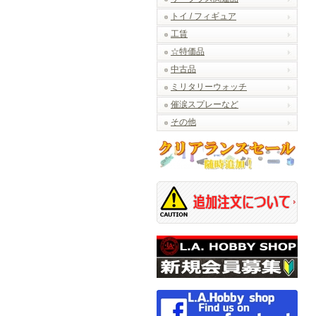
トイ / フィギュア
工賃
☆特価品
中古品
ミリタリーウォッチ
催涙スプレーなど
その他