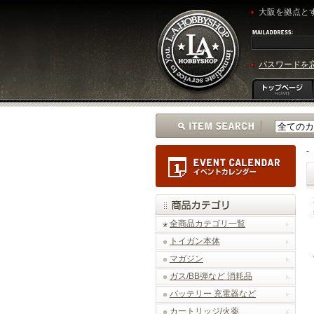
大阪を拠点とす
パスワードを
-
全商品カテゴリ一覧
トイガン本体
マガジン
ガス/BB弾など 消耗品
バッテリー 充電器など
カートリッジ/火薬