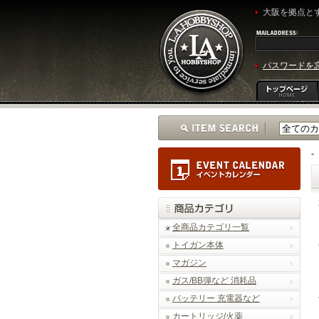
大阪を拠点とす
パスワードを
-
全商品カテゴリ一覧
トイガン本体
マガジン
ガス/BB弾など 消耗品
バッテリー 充電器など
カートリッジ/火薬