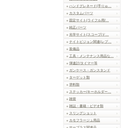
ハンドグレネード(手りゅ…
カスタムパーツ
固定サイト(ライフル用/…
純正パーツ
光学サイト(スコープ/ド…
ナイトビジョン関連(レプ…
装備品
工具・メンテナンス用品な…
弾速計/タイマー等
ガンケース・ガンスタンド
ターゲット類
塗料類
ステッカー/キーホルダー…
雑貨
雑誌・書籍・ビデオ類
スリングショット
カモフラージュ用品
サープラス関連品