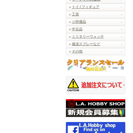
トイ / フィギュア
工賃
☆特価品
中古品
ミリタリーウォッチ
催涙スプレーなど
その他