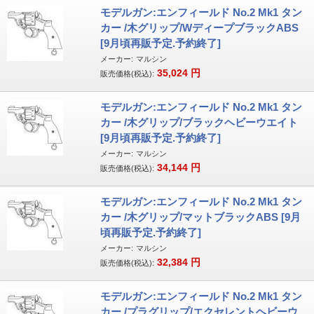
モデルガン:エンフィールド No.2 Mk1 タン
カー /木グリップ/WディープブラックABS
[9月頃再販予定.予約終了]
メーカー:
マルシン
35,024
円
販売価格(税込):
モデルガン:エンフィールド No.2 Mk1 タン
カー /木グリップ/ブラックヘビーウエイト
[9月頃再販予定.予約終了]
メーカー:
マルシン
34,144
円
販売価格(税込):
モデルガン:エンフィールド No.2 Mk1 タン
カー /木グリップ/マットブラックABS [9月
頃再販予定.予約終了]
メーカー:
マルシン
32,384
円
販売価格(税込):
モデルガン:エンフィールド No.2 Mk1 タン
カー /プラグリップ/エクセレントヘビーウ