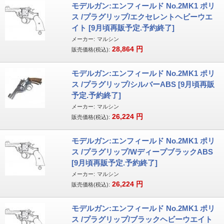
モデルガン:エンフィールド No.2MK1 ポリ
ス /プラグリップ/エクセレントヘビーウエ
イト [9月頃再販予定.予約終了]
メーカー:
マルシン
28,864
円
販売価格(税込):
モデルガン:エンフィールド No.2MK1 ポリ
ス /プラグリップ/シルバーABS [9月頃再販
予定.予約終了]
メーカー:
マルシン
26,224
円
販売価格(税込):
モデルガン:エンフィールド No.2MK1 ポリ
ス /プラグリップ/WディープブラックABS
[9月頃再販予定.予約終了]
メーカー:
マルシン
26,224
円
販売価格(税込):
モデルガン:エンフィールド No.2MK1 ポリ
ス /プラグリップ/ブラックヘビーウエイト